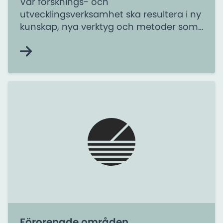
Vår forsknings- och
utvecklingsverksamhet ska resultera i ny
kunskap, nya verktyg och metoder som
används i arbetet med förorenade
områden. Resultaten integreras
kontinuerligt i vår rådgivning,
utbildningar och vägledningar.
Förorenade områden