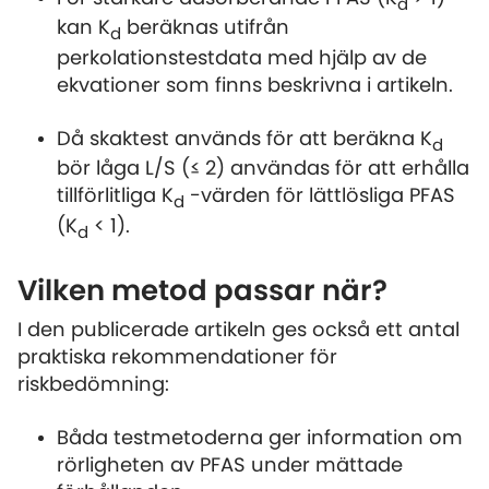
d
kan K
beräknas utifrån
d
perkolationstestdata med hjälp av de
ekvationer som finns beskrivna i artikeln.
Då skaktest används för att beräkna K
d
bör låga L/S (≤ 2) användas för att erhålla
tillförlitliga K
-värden för lättlösliga PFAS
d
(K
< 1).
d
Vilken metod passar när?
I den publicerade artikeln ges också ett antal
praktiska rekommendationer för
riskbedömning:
Båda testmetoderna ger information om
rörligheten av PFAS under mättade