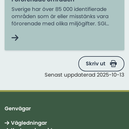
Sverige har över 85 000 identifierade
områden som är eller misstänks vara
förorenade med olika miljögifter. SGI
deltar i det nationella arbetet med
sanering och återställning av
förorenade områden. Vi är även
expertstöd till andra myndigheter som
länsstyrelser och kommuner.
Skriv ut
Senast uppdaterad 2025-10-13
Genvägar
Vägledningar