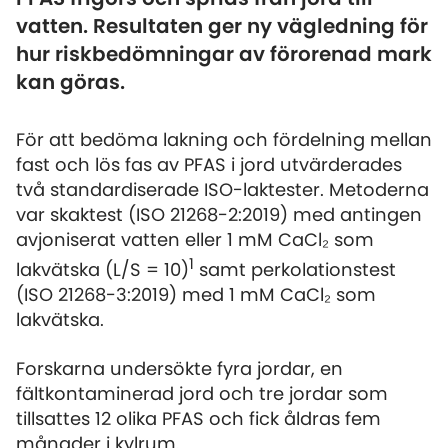
vatten. Resultaten ger ny vägledning för
hur riskbedömningar av förorenad mark
kan göras.
För att bedöma lakning och fördelning mellan
fast och lös fas av PFAS i jord utvärderades
två standardiserade ISO-laktester. Metoderna
var skaktest (ISO 21268-2:2019) med antingen
avjoniserat vatten eller 1 mM CaCl₂ som
1
lakvätska (L/S = 10)
samt perkolationstest
(ISO 21268-3:2019) med 1 mM CaCl₂ som
lakvätska.
Forskarna undersökte fyra jordar, en
fältkontaminerad jord och tre jordar som
tillsattes 12 olika PFAS och fick åldras fem
månader i kylrum.