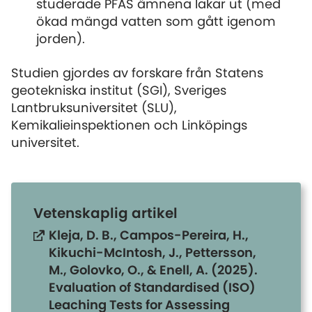
studerade PFAS ämnena lakar ut (med
ökad mängd vatten som gått igenom
jorden).
Studien gjordes av forskare från Statens
geotekniska institut (SGI), Sveriges
Lantbruksuniversitet (SLU),
Kemikalieinspektionen och Linköpings
universitet.
Vetenskaplig artikel
Kleja, D. B., Campos-Pereira, H.,
Kikuchi-McIntosh, J., Pettersson,
M., Golovko, O., & Enell, A. (2025).
Evaluation of Standardised (ISO)
Leaching Tests for Assessing