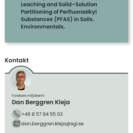
Leaching and Solid–Solution
Partitioning of Perfluoroalkyl
Substances (PFAS) in Soils.
Environmentals.
Kontakt
Forskare miljökemi
Dan Berggren Kleja
+46 8 57 84 55 03
Telefon
dan.berggren.kleja​@sgi.se
E-post