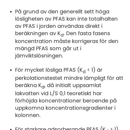
På grund av den generellt sett höga
lösligheten av PFAS kan inte totalhalten
av PFAS i jorden användas direkt i
beräkningen av K
. Den fasta fasens
d
koncentration måste korrigeras för den
mängd PFAS som går ut i
jämviktslösningen.
För mycket lösliga PFAS (K
< 1) är
d
perkolationstestet mindre lämpligt för att
beräkna K
, då initialt uppsamlat
d
lakvatten vid L/S 0,1 teoretiskt har
förhöjda koncentrationer beroende på
uppkomna koncentrationsgradienter i
kolonnen.
För starkare adsorberande PFAS (K
> 1)