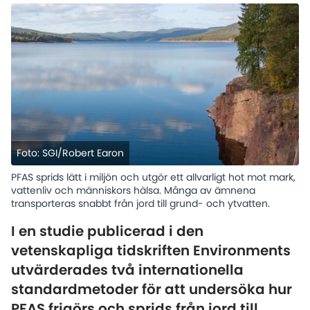
Foto: SGI/Robert Earon
PFAS sprids lätt i miljön och utgör ett allvarligt hot mot mark,
vattenliv och människors hälsa. Många av ämnena
transporteras snabbt från jord till grund- och ytvatten.
I en studie publicerad i den
vetenskapliga tidskriften Environments
utvärderades två internationella
standardmetoder för att undersöka hur
PFAS frigörs och sprids från jord till