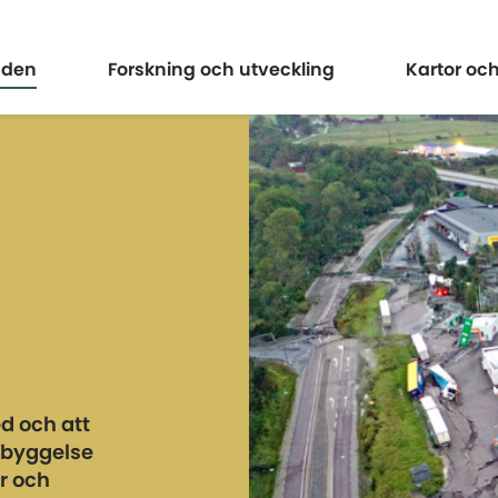
Expandera
Expander
åden
Forskning och utveckling
Kartor oc
d och att
ebyggelse
r och