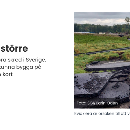
större
ora skred i Sverige.
t kunna bygga på
n kort
Foto: SGI/Karin Odén
Kvicklera är orsaken till att v