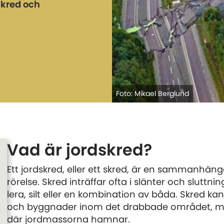
skred och
Foto: Mikael Berglund
Vad är jordskred?
Ett jordskred, eller ett skred, är en sammanh
rörelse. Skred inträffar ofta i slänter och sluttni
lera, silt eller en kombination av båda. Skred k
och byggnader inom det drabbade området, me
där jordmassorna hamnar.