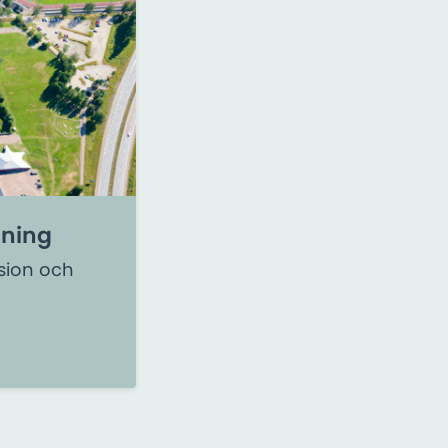
mning
osion och