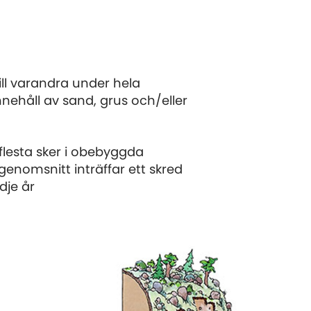
 till varandra under hela
innehåll av sand, grus och/eller
e flesta sker i obebyggda
nomsnitt inträffar ett skred
dje år