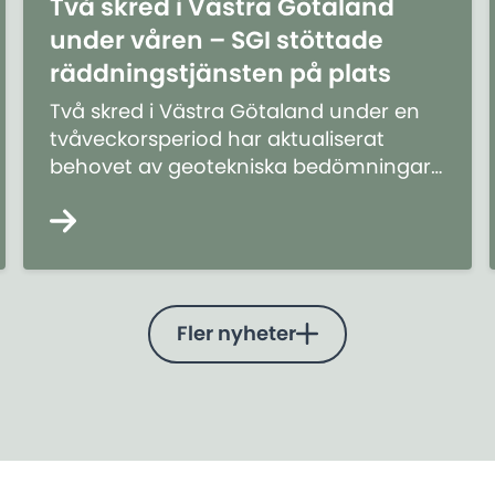
Två skred i Västra Götaland
under våren – SGI stöttade
räddningstjänsten på plats
Två skred i Västra Götaland under en
tvåveckorsperiod har aktualiserat
behovet av geotekniska bedömningar
på plats vid skred och kanske ännu
mer behovet av långsiktigt
förebyggande arbete.
Fler nyheter