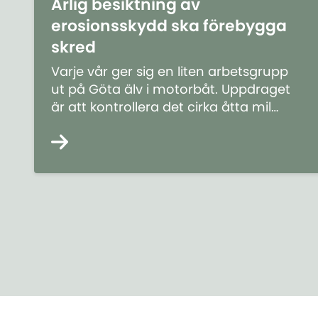
Årlig besiktning av
erosionsskydd ska förebygga
skred
Varje vår ger sig en liten arbetsgrupp
ut på Göta älv i motorbåt. Uppdraget
är att kontrollera det cirka åtta mil
långa erosionsskydd som i över 50 år
har skyddat Göta älvs stränder.