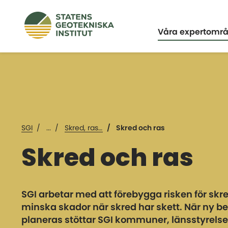
Expandera
Våra expertomr
SGI
...
Skred, ras och erosion
Skred och ras
Skred och ras
SGI arbetar med att förebygga risken för skre
minska skador när skred har skett. När ny b
planeras stöttar SGI kommuner, länsstyrelse