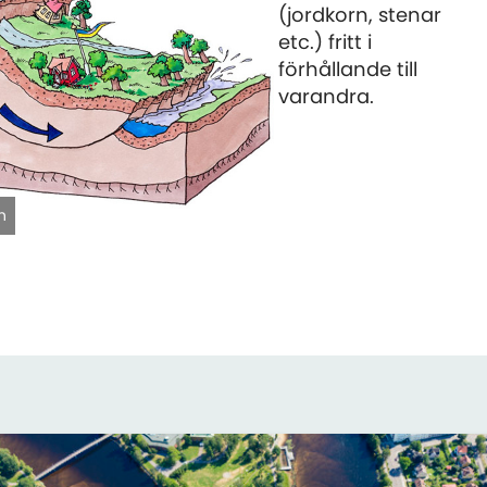
(jordkorn, stenar
etc.) fritt i
förhållande till
varandra.
n