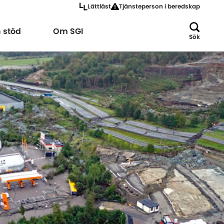
Lättläst
Tjänsteperson i beredskap
a
Expandera
h stöd
Om SGI
Sök