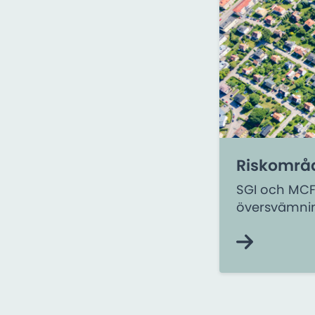
Riskområd
SGI och MCF 
översvämnin