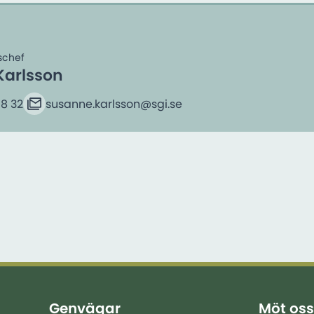
schef
Karlsson
18 32
susanne.karlsson​@sgi.se
E-post
Genvägar
Möt oss