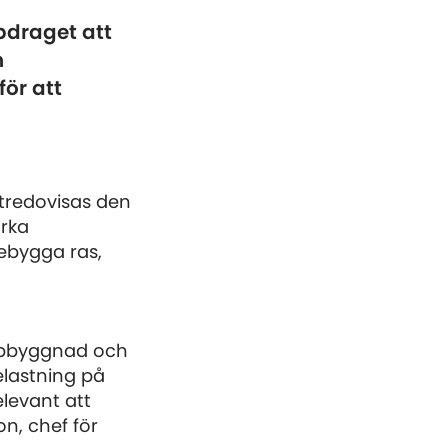
pdraget att
h
för att
tredovisas den
ärka
rebygga ras,
uppbyggnad och
elastning på
levant att
on, chef för