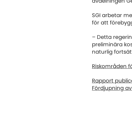
avdelningen Ge
SGI arbetar me
för att förebyg
– Detta regerin
preliminära kos
naturlig fortsä
Riskområden fö
Rapport publice
Fördjupning av