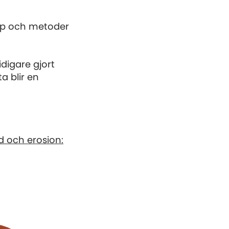
kap och metoder
idigare gjort
a blir en
ed och erosion: