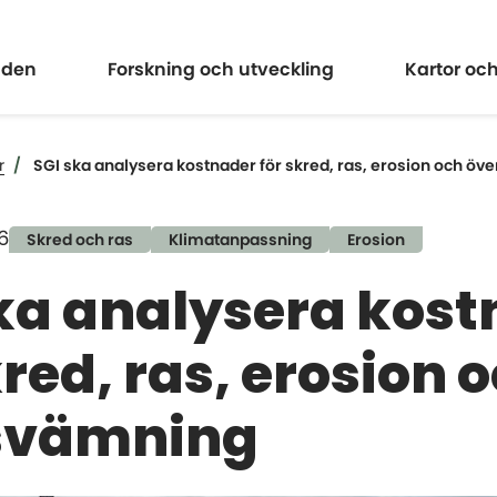
Expandera
Expander
åden
Forskning och utveckling
Kartor oc
r
SGI ska analysera kostnader för skred, ras, erosion och ö
6
Skred och ras
Klimatanpassning
Erosion
ka analysera kos
kred, ras, erosion 
svämning