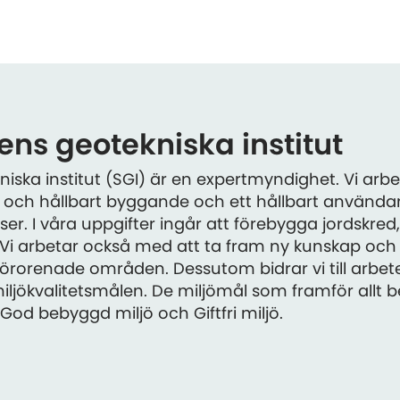
ns geotekniska institut
iska institut (SGI) är en expertmyndighet. Vi arbet
ivt och hållbart byggande och ett hållbart använd
er. I våra uppgifter ingår att förebygga jordskred
 Vi arbetar också med att ta fram ny kunskap oc
 förorenade områden. Dessutom bidrar vi till arbe
iljökvalitetsmålen. De miljömål som framför allt b
od bebyggd miljö och Giftfri miljö.