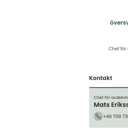
övers
Chef för
Kontakt
Chef för avdelni
Mats Eriks
+46 709 73
Telefon