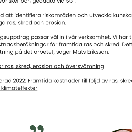
orisker och geodata vid SGI.
d att identifiera riskområden och utveckla kuns
ga ras, skred och erosion.
gsuppdrag passar väl in i vår verksamhet. Vi har t
tnadsberäkningar för framtida ras och skred. Dett
ttning på det arbetet
,
säger Mats Eriksson.
r ras, skred, erosion och översvämning
rad 2022: Framtida kostnader till följd av ras, skr
 klimateffekter