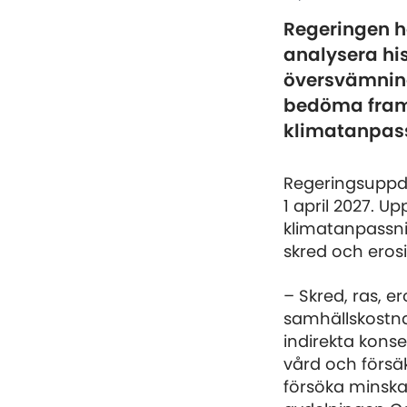
Regeringen ha
analysera his
översvämninga
bedöma fram
klimatanpas
Regeringsuppdr
1 april 2027. U
klimatanpassni
skred och erosi
– Skred, ras, 
samhällskostna
indirekta kons
vård och försä
försöka minska