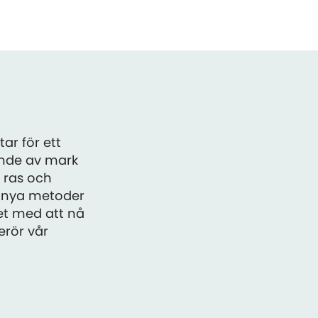
ar för ett
ande av mark
, ras och
h nya metoder
tet med att nå
erör vår