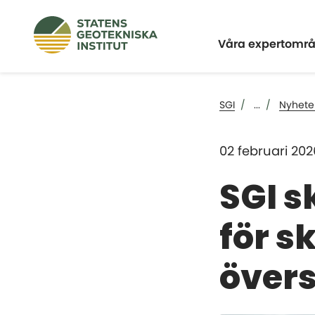
Expandera
Våra expertomr
SGI
...
Nyhete
02 februari 202
SGI s
för s
över