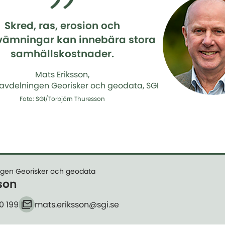
Skred, ras, erosion och
vämningar kan innebära stora
samhällskostnader.
Mats Eriksson,
 avdelningen Georisker och geodata, SGI
Foto: SGI/Torbjörn Thuresson
ngen Georisker och geodata
son
0 199
mats.eriksson​@sgi.se
E-post