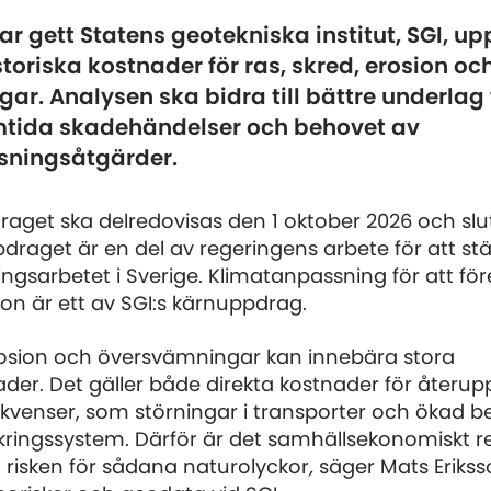
r gett Statens geotekniska institut, SGI, up
toriska kostnader för ras, skred, erosion oc
r. Analysen ska bidra till bättre underlag 
tida skadehändelser och behovet av
sningsåtgärder.
aget ska delredovisas den 1 oktober 2026 och slu
ppdraget är en del av regeringens arbete för att st
ngsarbetet i Sverige. Klimatanpassning för att fö
on är ett av SGI:s kärnuppdrag.
erosion och översvämningar kan innebära stora
der. Det gäller både direkta kostnader för åter
ekvenser, som störningar i transporter och ökad b
kringssystem. Därför är det samhällsekonomiskt re
 risken för sådana naturolyckor
,
säger Mats Erikss