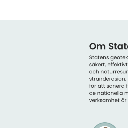
Om State
Statens geotekn
säkert, effekt
och naturresurs
stranderosion.
för att sanera
de nationella m
verksamhet är G