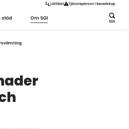
Lättläst
Tjänsteperson i beredskap
a
Expandera
h stöd
Om SGI
Sök
versvämning
tnader
och