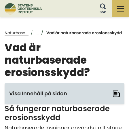
Öp
Sök
Naturbaserade erosionsskydd i farleder
...
Vad är naturbaserade erosionsskydd
Vad är
naturbaserade
erosionsskydd?
Visa Innehåll på sidan
Så fungerar naturbaserade
erosionsskydd
Naturbaserade lösningar används i allt större