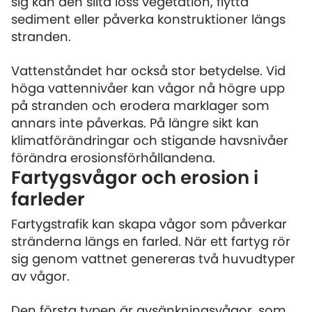
sig kan den slita loss vegetation, flytta
sediment eller påverka konstruktioner längs
stranden.
Vattenståndet har också stor betydelse. Vid
höga vattennivåer kan vågor nå högre upp
på stranden och erodera marklager som
annars inte påverkas. På längre sikt kan
klimatförändringar och stigande havsnivåer
förändra erosionsförhållandena.
Fartygsvågor och erosion i
farleder
Fartygstrafik kan skapa vågor som påverkar
stränderna längs en farled. När ett fartyg rör
sig genom vattnet genereras två huvudtyper
av vågor.
Den första typen är avsänkningsvågor, som