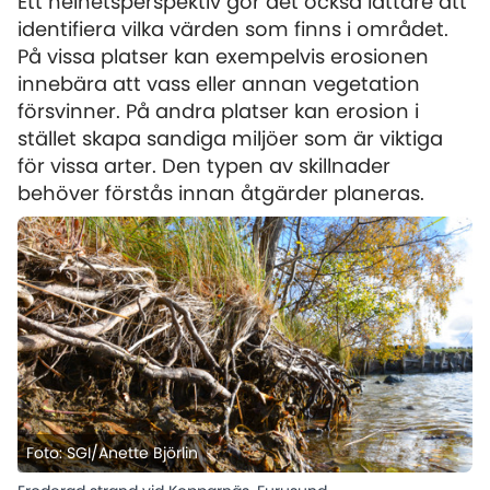
Ett helhetsperspektiv gör det också lättare att
identifiera vilka värden som finns i området.
På vissa platser kan exempelvis erosionen
innebära att vass eller annan vegetation
försvinner. På andra platser kan erosion i
stället skapa sandiga miljöer som är viktiga
för vissa arter. Den typen av skillnader
behöver förstås innan åtgärder planeras.
Foto: SGI/Anette Björlin