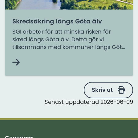
Skredsäkring längs Göta älv
SGI arbetar för att minska risken för
skred längs Göta älv. Detta gör vi
tillsammans med kommuner längs Göta
älv, berörda organisationer och andra
myndigheter.
Skriv ut
Senast uppdaterad 2026-06-09
Genvägar