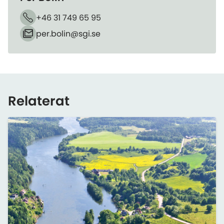
+46 31 749 65 95
Telefon
per.bolin​@sgi.se
E-post
Relaterat