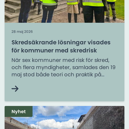
28 maj 2026
Skredsäkrande lösningar visades
för kommuner med skredrisk
När sex kommuner med risk för skred,
och flera myndigheter, samlades den 19
maj stod både teori och praktik på
agendan. Bland annat fick de se de
skredsäkrande åtgärder som just nu
utförs i Göteborg.
Nyhet