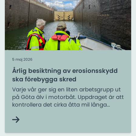
5 maj 2026
Årlig besiktning av erosionsskydd
ska förebygga skred
Varje vår ger sig en liten arbetsgrupp ut
på Göta älv i motorbåt. Uppdraget är att
kontrollera det cirka åtta mil långa
erosionsskydd som i över 50 år har
skyddat Göta älvs stränder.