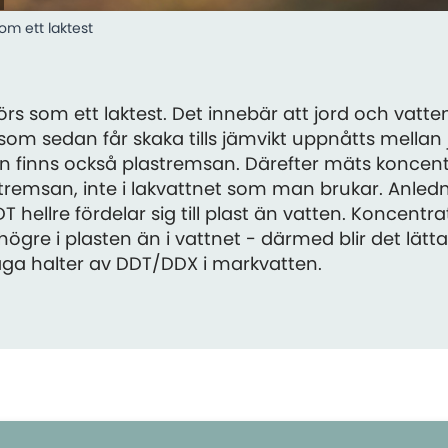
om ett laktest
rs som ett laktest. Det innebär att jord och vatte
som sedan får skaka tills jämvikt uppnåtts mellan
ken finns också plastremsan. Därefter mäts koncen
tremsan, inte i lakvattnet som man brukar. Anledn
ellre fördelar sig till plast än vatten. Koncentrat
ögre i plasten än i vattnet - därmed blir det lätt
ga halter av DDT/DDX i markvatten.