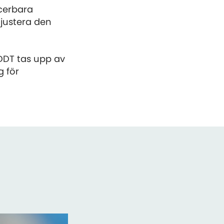
ucerbara
justera den
 DDT tas upp av
g för