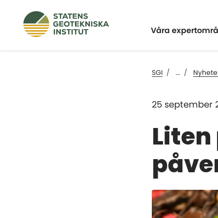
Expandera
Våra expertomr
SGI
...
Nyhete
25 september 
Liten
påver