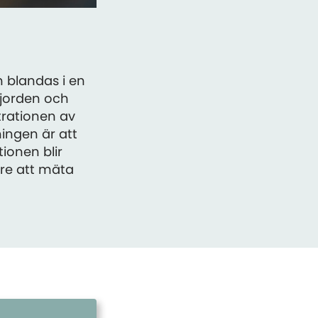
n blandas i en
 jorden och
trationen av
ingen är att
ionen blir
are att mäta