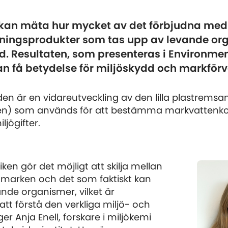
kan mäta hur mycket av det förbjudna med
ningsprodukter som tas upp av levande org
d. Resultaten, som presenteras i Environme
an få betydelse för miljöskydd och markförv
n är en vidareutveckling av den lilla plastrems
en) som används för att bestämma markvattenko
ljögifter.
ken gör det möjligt att skilja mellan
i marken och det som faktiskt kan
nde organismer, vilket är
tt förstå den verkliga miljö- och
er Anja Enell, forskare i miljökemi