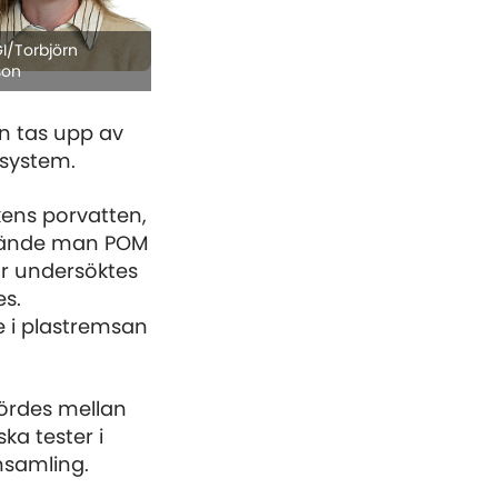
GI/Torbjörn
son
n tas upp av
osystem.
kens porvatten,
nvände man POM
ar undersöktes
es.
e i plastremsan
ördes mellan
ka tester i
nsamling.