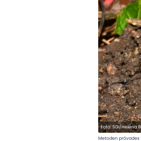
Foto: SGI/Helena 
Metoden prövades t