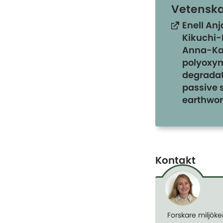
Vetenskap
Enell An
Kikuchi-
Anna-Kar
polyoxym
degradat
passive 
earthwor
Kontakt
Forskare miljök