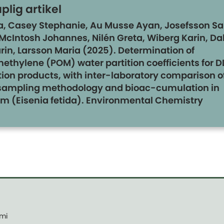
lig artikel
ja, Casey Stephanie, Au Musse Ayan, Josefsson Sa
McIntosh Johannes, Nilén Greta, Wiberg Karin, Da
in, Larsson Maria (2025). Determination of
ethylene (POM) water partition coefficients for D
ion products, with inter-laboratory comparison o
sampling methodology and bioac-cumulation in
m (Eisenia fetida). Environmental Chemistry
emi