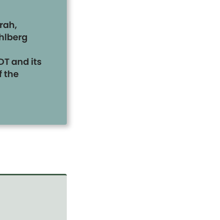
rah,
hlberg
DT and its
f the