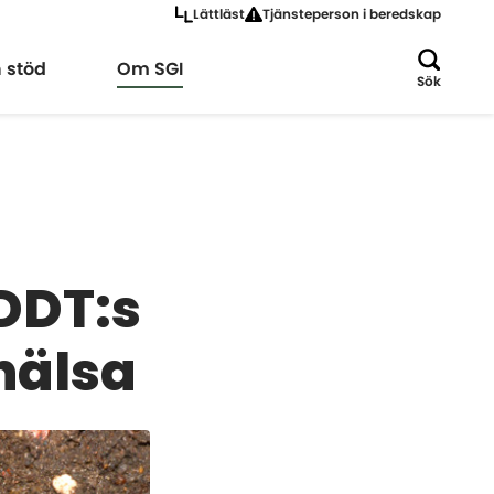
Lättläst
Tjänsteperson i beredskap
a
Expandera
h stöd
Om SGI
Sök
 DDT:s
hälsa