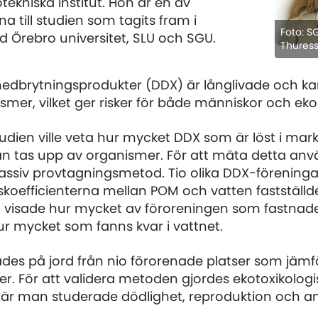
tekniska institut. Hon är en av
a till studien som tagits fram i
Foto: S
Örebro universitet, SLU och SGU.
Thures
edbrytningsprodukter (DDX) är långlivade och ka
smer, vilket ger risker för både människor och ek
studien ville veta hur mycket DDX som är löst i mar
n tas upp av organismer. För att mäta detta a
 passiv provtagningsmetod. Tio olika DDX-förening
skoefficienterna mellan POM och vatten fastställd
a visade hur mycket av föroreningen som fastnad
r mycket som fanns kvar i vattnet.
es på jord från nio förorenade platser som jämf
ier. För att validera metoden gjordes ekotoxikologis
är man studerade dödlighet, reproduktion och a