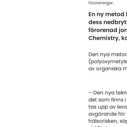
föroreningar.
En ny metod 
dess nedbryt
förorenad jor
Chemistry, k
Den nya metode
(polyoxymetyl
av organiska mi
– Den nya tekni
det som finns 
tas upp av leva
avgörande för a
hälsorisken, säg