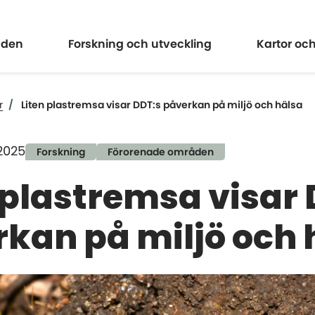
Expandera
Expander
åden
Forskning och utveckling
Kartor oc
r
Liten plastremsa visar DDT:s påverkan på miljö och hälsa
2025
Forskning
Förorenade områden
 plastremsa visar
kan på miljö och 