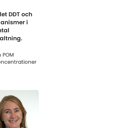
let DDT och
anismer i
ntal
altning.
an POM
ncentrationer