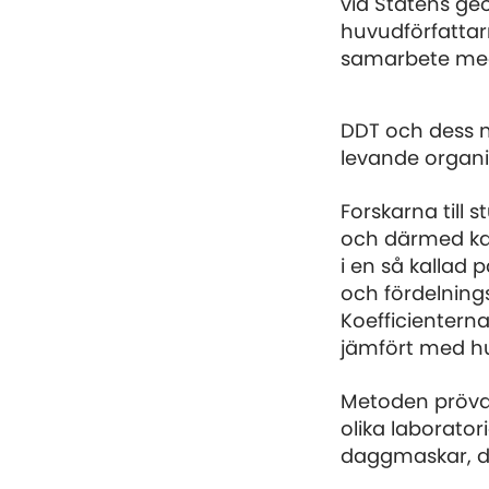
vid Statens geo
huvudförfattarn
samarbete med 
DDT och dess n
levande organi
Forskarna till 
och därmed ka
i en så kallad
och fördelning
Koefficientern
jämfört med hu
Metoden prövad
olika laborator
daggmaskar, d