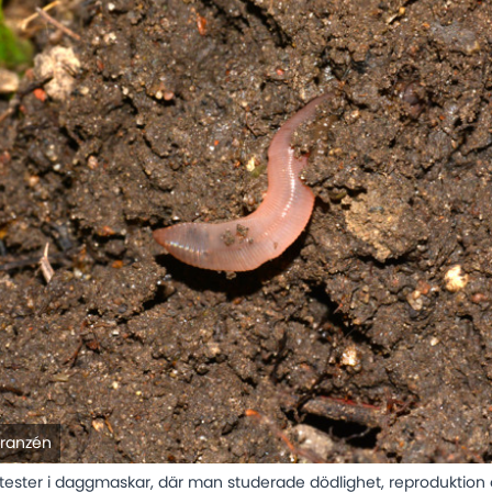
Branzén
ester i daggmaskar, där man studerade dödlighet, reproduktion