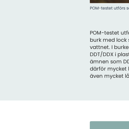
POM-testet utförs s
POM-testet utfö
burk med lock 
vattnet. I bur
DDT/DDX i plas
ämnen som DDT h
därför mycket h
även mycket lå