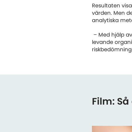
Resultaten vis
värden. Men de
analytiska met
– Med hjälp av 
levande organis
riskbedömning o
Film: S