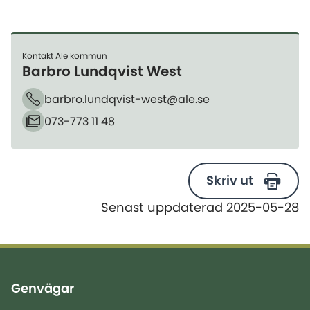
Kontakt Ale kommun
Barbro Lundqvist West
barbro.lundqvist-west@ale.se
Telefon
073-773 11 48
E-post
Skriv ut
Senast uppdaterad 2025-05-28
Genvägar