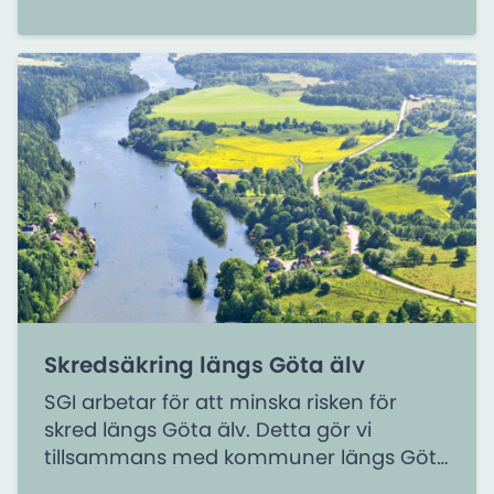
Skredsäkring längs Göta älv
SGI arbetar för att minska risken för
skred längs Göta älv. Detta gör vi
tillsammans med kommuner längs Göta
älv, berörda organisationer och andra