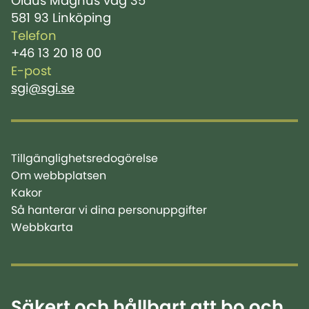
Olaus Magnus väg 35
581 93 Linköping
Telefon
+46 13 20 18 00
E-post
sgi@sgi.se
Tillgänglighetsredogörelse
Om webbplatsen
Kakor
Så hanterar vi dina personuppgifter
Webbkarta
Säkert och hållbart att bo och