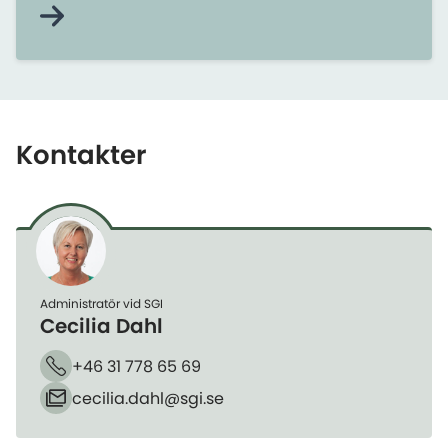
myndigheter.
Kontakter
Administratör vid SGI
Cecilia Dahl
+46 31 778 65 69
Telefon
cecilia.dahl​@sgi.se
E-post