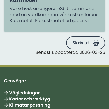
Kustmöten
Varje höst arrangerar SGI tillsammans
med en värdkommun vår kustkonferens
Kustmötet. På kustmötet erbjuder vi
aktuella föredrag och inblick i vad som
händer inom kustbranschen, samtidigt
som deltagarna får möjlighet att bredda
Skriv ut
sina nätverk inom kustfrågor.
Senast uppdaterad 2026-03-26
Genvägar
Vägledningar
Kartor och verktyg
Klimatanpassning