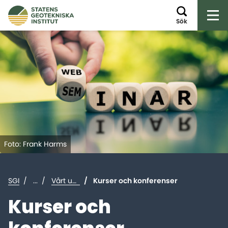
Öp
Sök
Foto: Frank Harms
SGI
...
Vårt uppdrag
Kurser och konferenser
Kurser och