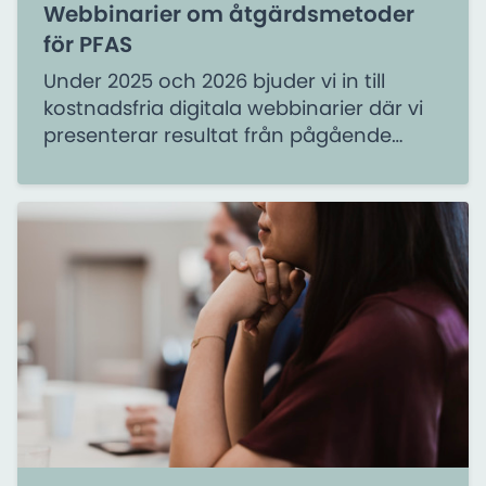
Webbinarier om åtgärdsmetoder
för PFAS
Under 2025 och 2026 bjuder vi in till
kostnadsfria digitala webbinarier där vi
presenterar resultat från pågående
forskningsprojekt om sanering av PFAS-
förorenad mark och grundvatten. Under
45 minuter får du ta del av aktuell
forskning och har möjlighet att ställa
frågor till våra experter.