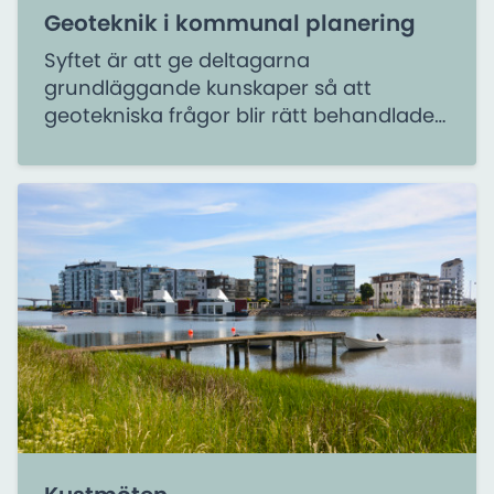
Geoteknik i kommunal planering
Syftet är att ge deltagarna
grundläggande kunskaper så att
geotekniska frågor blir rätt behandlade i
den kommunala verksamheten och att
skapa förståelse för hur förhållanden i
mark och vatten påverkar olika
aktiviteter i kommunens arbete.