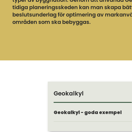
typer av byggnation. Genom att använda Geo
tidiga planeringsskeden kan man skapa bät
beslutsunderlag för optimering av markanv
områden som ska bebyggas.
Geokalkyl
Geokalkyl - goda exempel