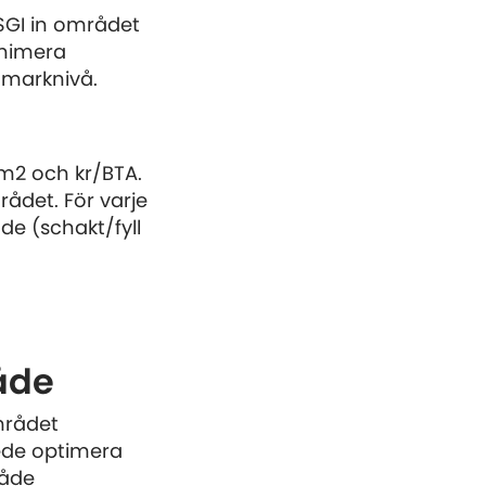
SGI in området
inimera
g marknivå.
m2 och kr/BTA.
ådet. För varje
e (schakt/fyll
åde
mrådet
skede optimera
både