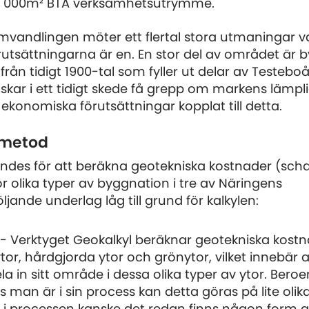
0 000m² BTA verksamhetsutrymme.
vandlingen möter ett flertal stora utmaningar v
rutsättningarna är en. En stor del av området är 
 från tidigt 1900-tal som fyller ut delar av Testebo
r i ett tidigt skede få grepp om markens lämpli
konomiska förutsättningar kopplat till detta.
 metod
ndes för att beräkna geotekniska kostnader (schak
ör olika typer av byggnation i tre av Näringens
jande underlag låg till grund för kalkylen:
 - Verktyget Geokalkyl beräknar geotekniska kostn
or, hårdgjorda ytor och grönytor, vilket innebär 
a in sitt område i dessa olika typer av ytor. Bero
man är i sin process kan detta göras på lite olik