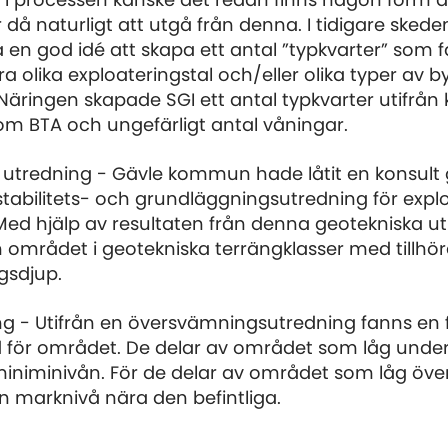
m i processen kanske det redan finns någon form av
r då naturligt att utgå från denna. I tidigare sked
ra en god idé att skapa ett antal ”typkvarter” som f
a olika exploateringstal och/eller olika typer av b
 Näringen skapade SGI ett antal typkvarter utifr
m BTA och ungefärligt antal våningar.
 utredning - Gävle kommun hade låtit en konsult
 stabilitets- och grundläggningsutredning för expl
Med hjälp av resultaten från denna geotekniska u
in området i geotekniska terrängklasser med tillhö
gsdjup.
ng - Utifrån en översvämningsutredning fanns en 
 för området. De delar av området som låg unde
l miniminivån. För de delar av området som låg öv
n marknivå nära den befintliga.