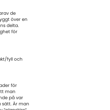
arav de
byggt över en
åns delta.
ghet för
t/fyll och
ader för
att man
ende på var
a sätt. Är man