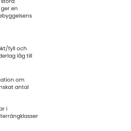
 stora
 ger en
bebyggelsens
.
t/fyll och
rlag låg till
rmation om
nskat antal
r i
terrängklasser