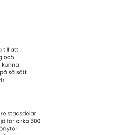
ill att
g och
t kunna
 på så sätt
ch
tre stadsdelar
d för cirka 500
rönytor