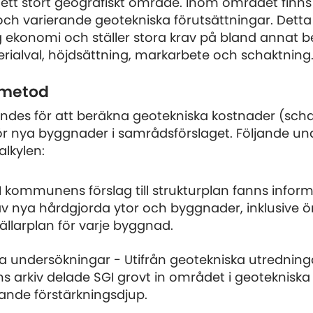
 ett stort geografiskt område. Inom området finns
 och varierande geotekniska förutsättningar. Detta
g ekonomi och ställer stora krav på bland annat 
erialval, höjdsättning, markarbete och schaktning
 metod
ndes för att beräkna geotekniska kostnader (schak
ör nya byggnader i samrådsförslaget. Följande unde
alkylen:
 I kommunens förslag till strukturplan fanns info
av nya hårdgjorda ytor och byggnader, inklusive ö
ällarplan för varje byggnad.
a undersökningar - Utifrån geotekniska utredninga
arkiv delade SGI grovt in området i geotekniska 
rande förstärkningsdjup.