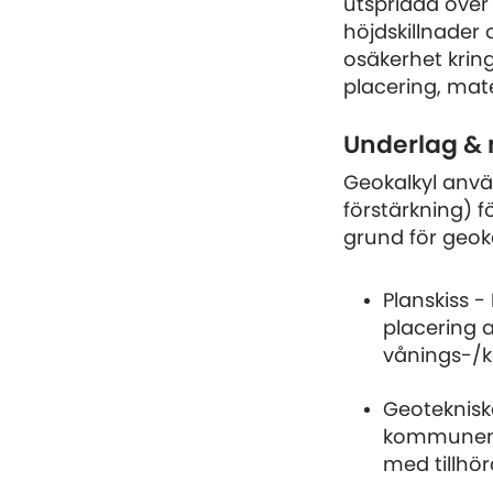
utspridda över
höjdskillnader
osäkerhet krin
placering, mat
Underlag &
Geokalkyl anvä
förstärkning) f
grund för geok
Planskiss -
placering 
vånings-/k
Geoteknisk
kommunens 
med tillhö