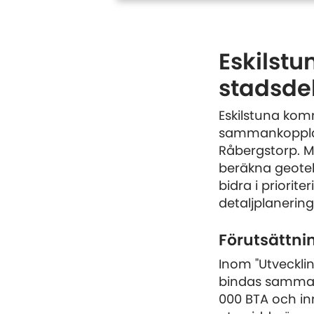
Eskilstu
stadsde
Eskilstuna komm
sammankoppla 
Råbergstorp. M
beräkna geotekn
bidra i priori
detaljplanerin
Förutsättni
Inom "Utveckli
bindas samman 
000 BTA och in