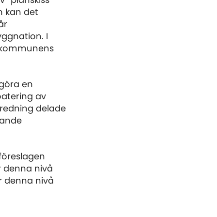
 ”planskiss”
en kan det
år
yggnation. I
ån kommunens
 göra en
oatering av
tredning delade
rande
föreslagen
r denna nivå
er denna nivå