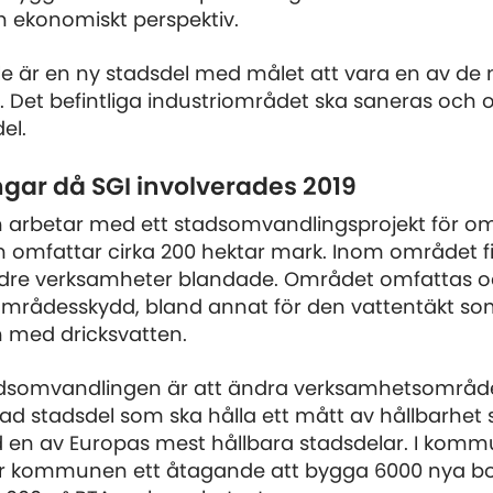
h ekonomiskt perspektiv.
le är en ny stadsdel med målet att vara en av de 
. Det befintliga industriområdet ska saneras och o
el.
ngar då SGI involverades 2019
arbetar med ett stadsomvandlingsprojekt för o
 omfattar cirka 200 hektar mark. Inom området f
ndre verksamheter blandade. Området omfattas o
 områdesskydd, bland annat för den vattentäkt som
med dricksvatten.
somvandlingen är att ändra verksamhetsområdet 
ad stadsdel som ska hålla ett mått av hållbarhet 
 en av Europas mest hållbara stadsdelar. I komm
r kommunen ett åtagande att bygga 6000 nya b