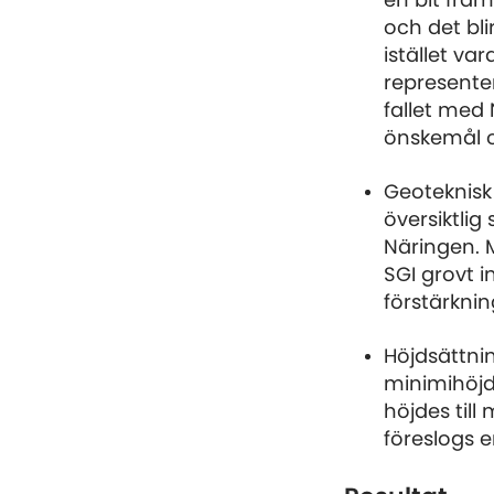
en bit fra
och det bli
istället va
representer
fallet med
önskemål o
Geoteknisk
översiktlig
Näringen. 
SGI grovt 
förstärknin
Höjdsättni
minimihöjd
höjdes til
föreslogs e