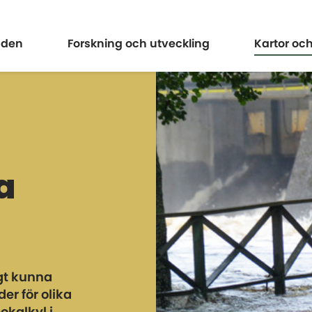
Expandera
Expander
åden
Forskning och utveckling
Kartor oc
a
gt kunna
er för olika