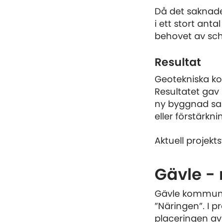
Då det saknade
i ett stort an
behovet av scha
Resultat
Geotekniska ko
Resultatet gav
ny byggnad sa
eller förstärkni
Aktuell projekt
Gävle -
Gävle kommun 
”Näringen”. I p
placeringen a