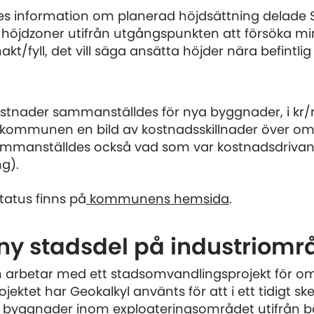
s information om planerad höjdsättning delade 
tal höjdzoner utifrån utgångspunkten att försöka m
kt/fyll, det vill säga ansätta höjder nära befintli
stnader sammanställdes för nya byggnader, i kr/
 kommunen en bild av kostnadsskillnader över omr
mmanställdes också vad som var kostnadsdrivand
ng).
status finns på
kommunens hemsida
.
 ny stadsdel på industriomr
arbetar med ett stadsomvandlingsprojekt för o
rojektet har Geokalkyl använts för att i ett tidigt 
v byggnader inom exploateringsområdet utifrån 