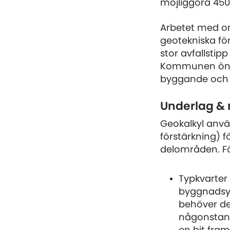
möjliggöra 45
Arbetet med om
geotekniska fö
stor avfallstipp
Kommunen önska
byggande och e
Underlag &
Geokalkyl anvä
förstärkning) f
delområden. Föl
Typkvarter
byggnadsyt
behöver del
någonstans 