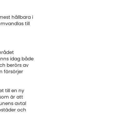
mest hållbara i
mvandlas till
mrådet
inns idag både
ch berörs av
 försörjer
till en ny
som är att
unens avtal
ostäder och