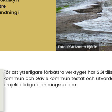
kalkyl i
tre
ändning i
Foto: SGI/Anette Björlin
För att ytterligare förbättra verktyget har SGI 
kommun och Gävle kommun testat och utvärderat
projekt i tidiga planeringsskeden.