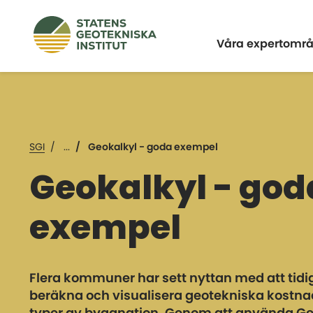
Expandera
Våra expertomr
SGI
...
Geokalkyl - goda exempel
Geokalkyl - god
exempel
Flera kommuner har sett nyttan med att tidi
beräkna och visualisera geotekniska kostnad