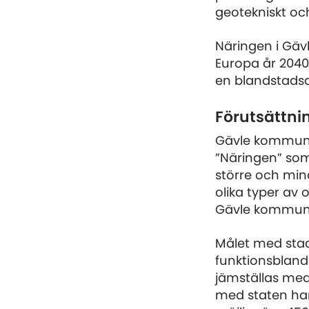
geotekniskt oc
Näringen i Gäv
Europa år 2040
en blandstadsd
Förutsättni
Gävle kommun 
”Näringen” som
större och mi
olika typer av
Gävle kommun 
Målet med stad
funktionsbland
jämställas med
med staten ha