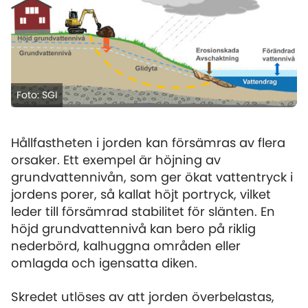
Foto: SGI
Hållfastheten i jorden kan försämras av flera
orsaker. Ett exempel är höjning av
grundvattennivån, som ger ökat vattentryck i
jordens porer, så kallat höjt portryck, vilket
leder till försämrad stabilitet för slänten. En
höjd grundvattennivå kan bero på riklig
nederbörd, kalhuggna områden eller
omlagda och igensatta diken.
Skredet utlöses av att jorden överbelastas,