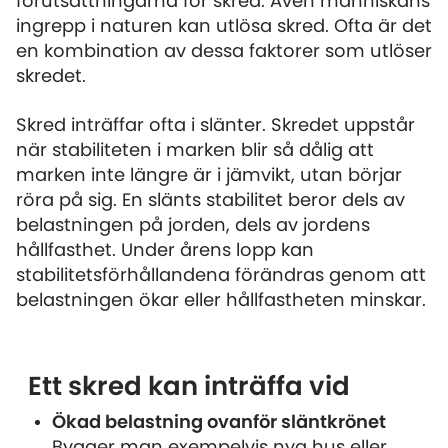
förutsättningarna för skred. Även människans
ingrepp i naturen kan utlösa skred. Ofta är det
en kombination av dessa faktorer som utlöser
skredet.
Skred inträffar ofta i slänter. Skredet uppstår
när stabiliteten i marken blir så dålig att
marken inte längre är i jämvikt, utan börjar
röra på sig. En slänts stabilitet beror dels av
belastningen på jorden, dels av jordens
hållfasthet. Under årens lopp kan
stabilitetsförhållandena förändras genom att
belastningen ökar eller hållfastheten minskar.
Ett skred kan inträffa vid
Ökad belastning ovanför släntkrönet
Bygger man exempelvis nya hus eller