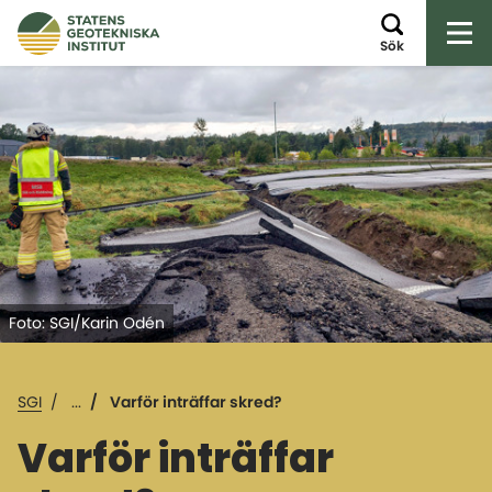
Öp
Sök
Foto: SGI/Karin Odén
SGI
...
Varför inträffar skred?
Varför inträffar