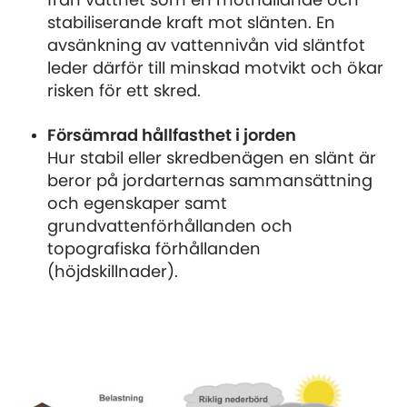
från vattnet som en mothållande och
stabiliserande kraft mot slän­ten. En
avsänkning av vattennivån vid släntfot
leder därför till minskad motvikt och ökar
risken för ett skred.
Försämrad hållfasthet i jorden
Hur stabil eller skredbenägen en slänt är
beror på jordarternas sammansättning
och egenskaper samt
grundvattenförhållanden och
topografiska förhållanden
(höjdskillnader).