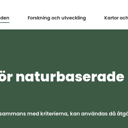
Expandera
Expander
åden
Forskning och utveckling
Kartor oc
för naturbaserade
illsammans med kriterierna, kan användas då åtg