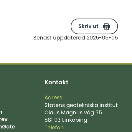
Skriv ut
Senast uppdaterad 2025-05-05
Kontakt
Adress
Statens geotekniska institut
m
Olaus Magnus väg 35
rev
581 93 Linköping
hGate
Telefon