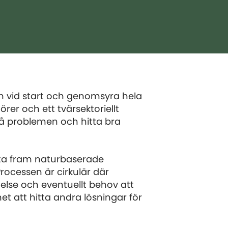
 vid start och genomsyra hela
er och ett tvärsektoriellt
stå problemen och hitta bra
t ta fram naturbaserade
Processen är cirkulär där
åelse och eventuellt behov att
t att hitta andra lösningar för