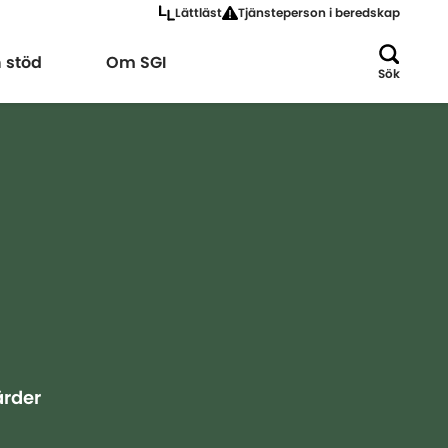
Lättläst
Tjänsteperson i beredskap
a
Expandera
h stöd
Om SGI
Sök
ärder