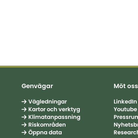
Genvägar
Möt oss
Vägledningar
LinkedIn
Kartor och verktyg
Youtube
Klimatanpassning
Pressru
Riskområden
Nyhetsb
Öppna data
Researc