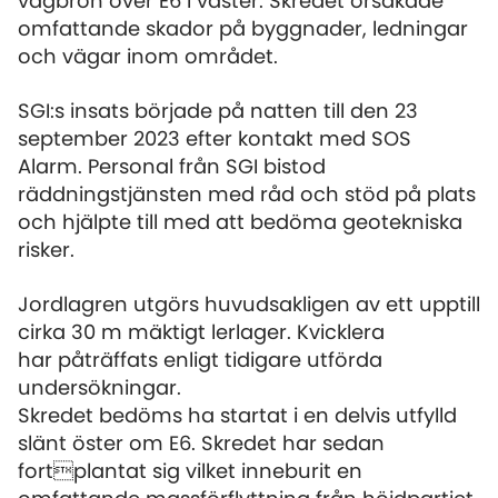
vägbron över E6 i väster. Skredet orsakade
omfattande skador på byggnader, ledningar
och vägar inom området.
SGI:s insats började på natten till den 23
september 2023 efter kontakt med SOS
Alarm. Personal från SGI bistod
räddningstjänsten med råd och stöd på plats
och hjälpte till med att bedöma geotekniska
risker.
Jordlagren utgörs huvudsakligen av ett upptill
cirka 30 m mäktigt lerlager. Kvicklera
har påträffats enligt tidigare utförda
undersökningar.
Skredet bedöms ha startat i en delvis utfylld
slänt öster om E6. Skredet har sedan
fortplantat sig vilket inneburit en