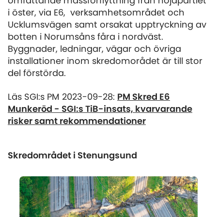
omfattande massförflyttning från höjdpartiet
i öster, via E6, verksamhetsområdet och
Ucklumsvägen samt orsakat upptryckning av
botten i Norumsåns fåra i nordväst.
Byggnader, ledningar, vägar och övriga
installationer inom skredomorådet är till stor
del förstörda.
Läs SGI:s PM 2023-09-28:
PM Skred E6
Munkeröd - SGI:s TiB-insats, kvarvarande
risker samt rekommendationer
Skredområdet i Stenungsund