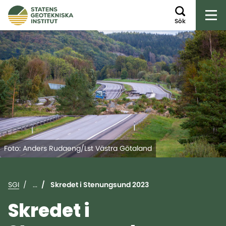
Öp
Sök
Foto: Anders Rudaeng/Lst Västra Götaland
SGI
...
Skredet i Stenungsund 2023
Skredet i