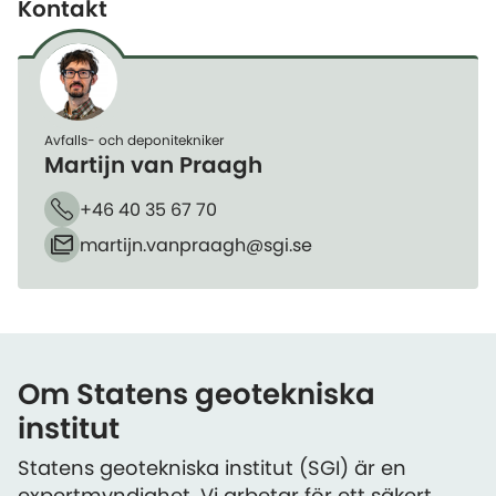
Kontakt
Avfalls- och deponitekniker
Martijn van Praagh
+46 40 35 67 70
Telefon
martijn.vanpraagh​@sgi.se
E-post
Om Statens geotekniska
institut
Statens geotekniska institut (SGI) är en
expertmyndighet. Vi arbetar för ett säkert,