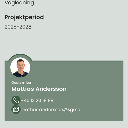
Vägledning
Projektperiod
2025-2028
Geotekniker
Mattias Andersson
+46 13 20 18 88
Telefon
mattias.andersson​@sgi.se
E-post