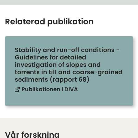
Relaterad publikation
Stability and run-off conditions -
Guidelines for detailed
investigation of slopes and
torrents in till and coarse-grained
sediments (rapport 68)
Publikationen i DiVA
Vår forskning