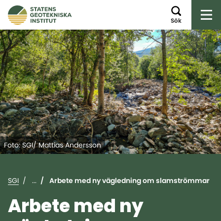
Öp
Sök
Foto: SGI/ Mattias Andersson
SGI
...
Arbete med ny vägledning om slamströmmar
Arbete med ny