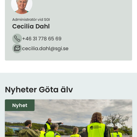
Administratör vid SGI
Cecilia Dahl
+46 31 778 65 69
Telefon
cecilia.dahl​@sgi.se
E-post
Nyheter Göta älv
Nyhet