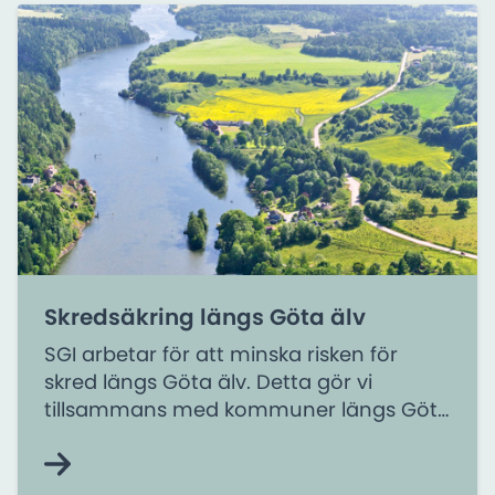
Skredsäkring längs Göta älv
SGI arbetar för att minska risken för
skred längs Göta älv. Detta gör vi
tillsammans med kommuner längs Göta
älv, berörda organisationer och andra
myndigheter.