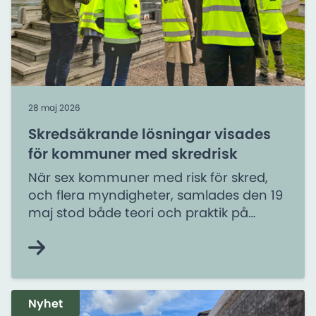
28 maj 2026
Skredsäkrande lösningar visades
för kommuner med skredrisk
När sex kommuner med risk för skred,
och flera myndigheter, samlades den 19
maj stod både teori och praktik på
agendan. Bland annat fick de se de
skredsäkrande åtgärder som just nu
utförs i Göteborg.
Nyhet