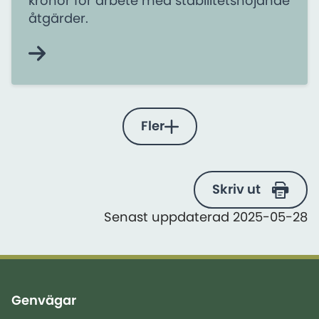
kronor för arbete med stabilitetshöjande
åtgärder.
Fler
Skriv ut
Senast uppdaterad 2025-05-28
Genvägar