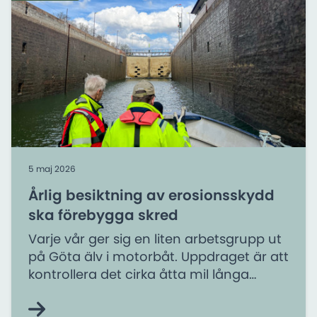
5 maj 2026
Årlig besiktning av erosionsskydd
ska förebygga skred
Varje vår ger sig en liten arbetsgrupp ut
på Göta älv i motorbåt. Uppdraget är att
kontrollera det cirka åtta mil långa
erosionsskydd som i över 50 år har
skyddat Göta älvs stränder.