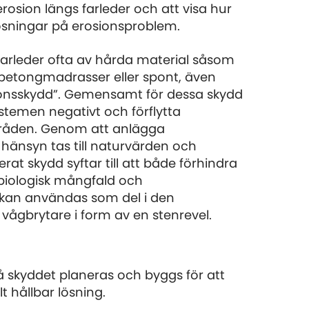
erosion längs farleder och att visa hur
ösningar på erosionsproblem.
 farleder ofta av hårda material såsom
 betongmadrasser eller spont, även
osionsskydd”. Gemensamt för dessa skydd
stemen negativt och förflytta
mråden. Genom att anlägga
hänsyn tas till naturvärden och
rat skydd syftar till att både förhindra
 biologisk mångfald och
 kan användas som del i den
vågbrytare i form av en stenrevel.
d då skyddet planeras och byggs för att
t hållbar lösning.