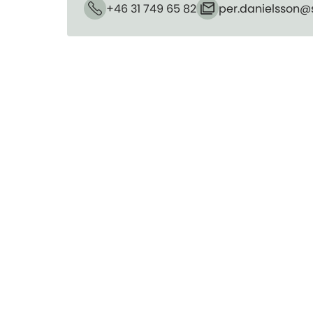
+46 31 749 65 82
per.danielsson​@
Telefon
E-post