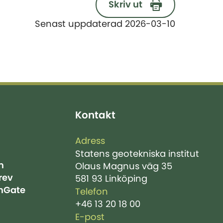
Skriv ut
Senast uppdaterad 2026-03-10
Kontakt
Adress
Statens geotekniska institut
m
Olaus Magnus väg 35
rev
581 93 Linköping
hGate
Telefon
+46 13 20 18 00
E-post