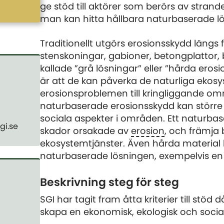
ge stöd till aktörer som berörs av strand
man kan hitta hållbara naturbaserade l
Traditionellt utgörs erosionsskydd längs
stenskoningar, gabioner, betongplattor,
kallade ”grå lösningar” eller ”hårda er
är att de kan påverka de naturliga ekosy
erosionsproblemen till kringliggande o
naturbaserade erosionsskydd kan större 
sociala aspekter i områden. Ett naturbase
gi.se
skador orsakade av
erosion
, och främja
ekosystemtjänster. Även hårda material
naturbaserade lösningen, exempelvis en 
Beskrivning steg för steg
SGI har tagit fram åtta kriterier till stö
skapa en ekonomisk, ekologisk och social