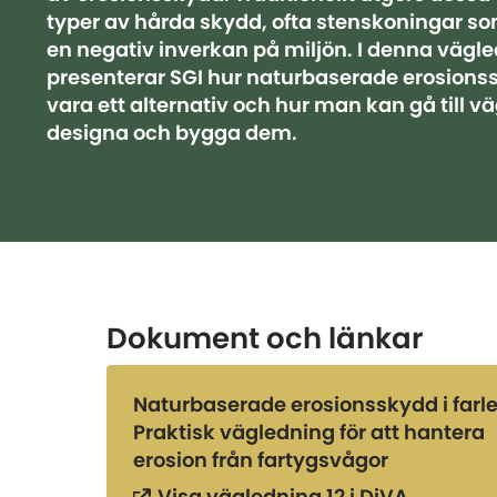
typer av hårda skydd, ofta stenskoningar s
en negativ inverkan på miljön. I denna vägl
presenterar SGI hur naturbaserade erosions
vara ett alternativ och hur man kan gå till vä
designa och bygga dem.
Dokument och länkar
Naturbaserade erosionsskydd i farle
Praktisk vägledning för att hantera
erosion från fartygsvågor