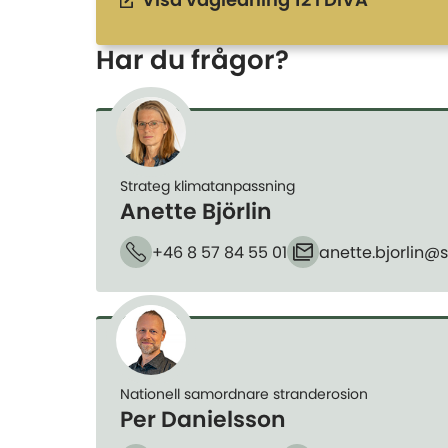
Visa vägledning 12 i DiVA
Har du frågor?
Strateg klimatanpassning
Anette Björlin
+46 8 57 84 55 01
anette.bjorlin​@s
Telefon
E-post
Nationell samordnare stranderosion
Per Danielsson