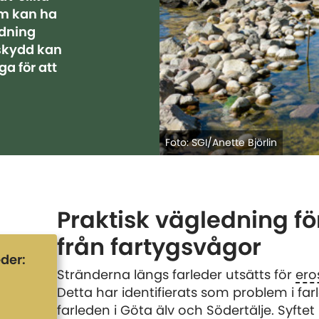
om kan ha
edning
skydd kan
ga för att
Foto: SGI/Anette Björlin
Praktisk vägledning fö
från fartygsvågor
der:
Stränderna längs farleder utsätts för
ero
Detta har identifierats som problem i f
farleden i Göta älv och Södertälje. Syfte