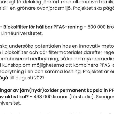
mässigt fördelaktig jämfört med alternativa tekni
 till en grönare ovanjordsmiljö. Projektet ska påg
Biokolfilter för hållbar PFAS-rening -
500 000 kr
, Linnéuniversitetet.
 ska undersöka potentialen hos en innovativ met
i biokolfilter och där filtermaterialet därefter r
vampbaserad nedbrytning, så kallad mykoremedier
d kunskap om möjligheterna att kombinera PFAS-
edbrytning i en och samma lösning. Projektet är e
gå till augusti 2027.
ningar av järn(hydr)oxider permanent kapsla in P
v aktivt kol? -
498 000 kronor (förstudie), Sverige
iversitet.