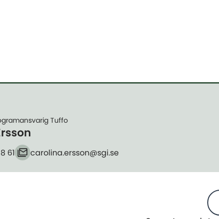
rogramansvarig Tuffo
Ersson
18 61
carolina.ersson​@sgi.se
E-post