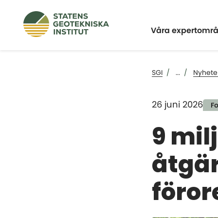
Expandera
Våra expertomr
SGI
...
Nyhete
26 juni 2026
F
9 mil
åtgär
föro