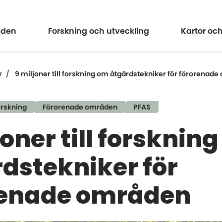
Expandera
Expander
åden
Forskning och utveckling
Kartor oc
r
9 miljoner till forskning om åtgärdstekniker för förorenad
orskning
Förorenade områden
PFAS
joner till forsknin
dstekniker för
renade områden