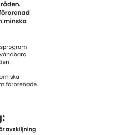
mråden.
-förorenad
n minska
ngsprogram
användbara
den.
 som ska
om förorenade
g:
r avskiljning