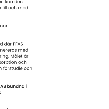
ker kan den
å till och med
onor
od där PFAS
egenereras med
ing. Målet är
sorption och
n förstudie och
FAS bundna i
s