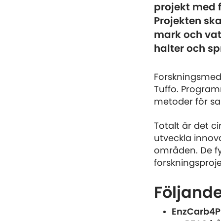
projekt med 
Projekten sk
mark och vat
halter och sp
Forskningsmedl
Tuffo. Program
metoder för sa
Totalt är det c
utveckla innov
områden. De fy
forskningsproje
Följande
EnzCarb4PF