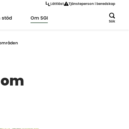
Lättläst
Tjänsteperson i beredskap
a
Expandera
h stöd
Om SGI
Sök
e områden
g om