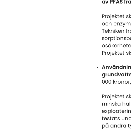
av PFAS fr
Projektet 
och enzymer
Tekniken ha
sorptionsba
osäkerheter
Projektet s
Användning
grundvatte
000 kronor
Projektet 
minska hal
exploateri
testats un
på andra t