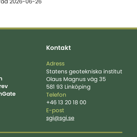
rad 2026-06-26
Kontakt
Adress
Statens geotekniska institut
m
Olaus Magnus väg 35
rev
581 93 Linköping
hGate
Telefon
+46 13 20 18 00
E-post
sgi@sgi.se