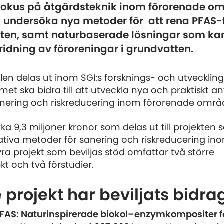
fokus på åtgärdsteknik inom förorenade o
a undersöka nya metoder för att rena PFAS
ten, samt naturbaserade lösningar som ka
ridning av föroreningar i grundvatten.
en delas ut inom SGI:s forsknings- och utveckli
met ska bidra till att utveckla nya och praktiskt 
nering och riskreducering inom förorenade områ
irka 9,3 miljoner kronor som delas ut till projekten
ativa metoder för sanering och riskreducering in
ra projekt som beviljas stöd omfattar två större
kt och två förstudier.
 projekt har beviljats bidra
AS: Naturinspirerade biokol–enzymkompositer fö