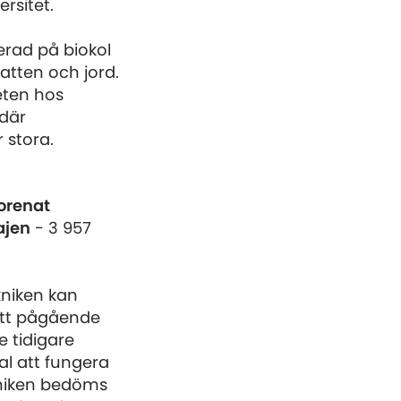
rsitet.
erad på biokol
vatten och jord.
eten hos
 där
 stora.
orenat
ajen
- 3 957
kniken kan
ett pågående
e tidigare
al att fungera
kniken bedöms