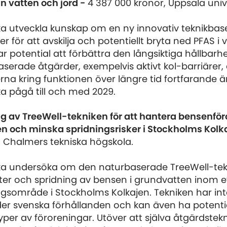
ån vatten och jord -
4 387 000 kronor, Uppsala unive
ska utveckla kunskap om en ny innovativ teknikbas
 för att avskilja och potentiellt bryta ned PFAS i 
r potential att förbättra den långsiktiga hållbarh
serade åtgärder, exempelvis aktivt kol-barriärer,
na kring funktionen över längre tid fortfarande är
ka pågå till och med 2029.
 av TreeWell-tekniken för att hantera bensenför
n och minska spridningsrisker i Stockholms Kolk
, Chalmers tekniska högskola.
ska undersöka om den naturbaserade TreeWell-te
ter och spridning av bensen i grundvatten inom 
ngsområde i Stockholms Kolkajen. Tekniken har int
der svenska förhållanden och kan även ha potenti
yper av föroreningar. Utöver att själva åtgärdste