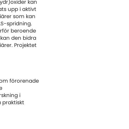
hydr)oxider kan
s upp i aktivt
riärer som kan
FAS-spridning.
ärför beroende
kan den bidra
ärer. Projektet
nom förorenade
e
skning i
 praktiskt