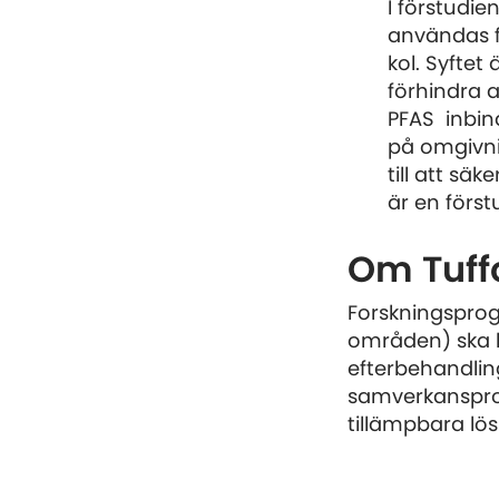
I förstudie
användas f
kol. Syftet
förhindra a
PFAS inbin
på omgivni
till att sä
är en först
Om Tuff
Forskningspro
områden) ska le
efterbehandlin
samverkansproje
tillämpbara lö