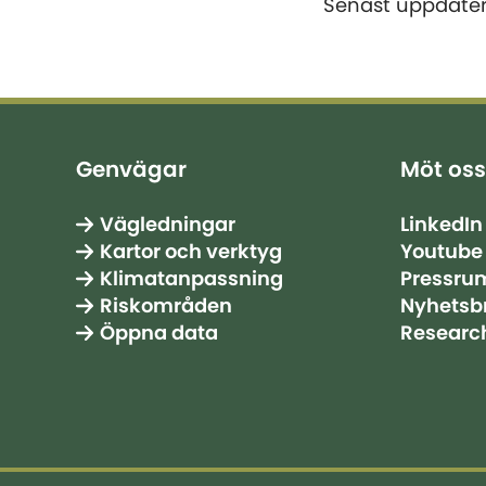
Senast uppdate
Genvägar
Möt oss
Vägledningar
LinkedIn
Kartor och verktyg
Youtube
Klimatanpassning
Pressru
Riskområden
Nyhetsb
Öppna data
Researc