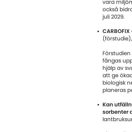
vara miljö
också bidra
juli 2029.
CARBOFIX – 
(förstudie)
Förstudien
fångas upp 
hjälp av s
att ge öka
biologisk n
planeras på
Kan utfäll
sorbenter a
lantbruksun