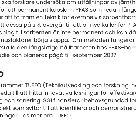
n ska forskare undersöka om utfällningar av järn(
ör att permanent kapsla in PFAS som redan fångat
 är att ta fram en teknik för exempelvis sorbentbar
tt dessa på sikt övergår till att bli nya källor för P
dning till sorbenten är inte permanent och kan d
ngsfaktorer börja släppa. Om metoden fungerar 
kerställa den långsiktiga hållbarheten hos PFAS-barri
udie och planeras pågå till september 2027.
o
grammet TUFFO (Teknikutveckling och forskning i
da till att hitta innovativa lösningar för effektivar
g och sanering. SGI finansierar behovsgrundad for
kt som syftar till att identifiera och demonstrera
sningar.
Läs mer om TUFFO.