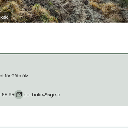
latic
et för Göta älv
9 65 95
per.bolin​@sgi.se
E-post