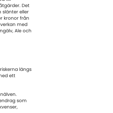
åtgärder. Det
slänter eller
er kronor från
amverkan med
ngälv, Ale och
driskerna längs
med ett
anälven.
ttendrag som
kvenser,