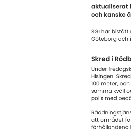
aktualiserat
och kanske ä
SGI har biståt
Göteborg och i
Skred i Röd
Under fredagsk
Hisingen. Skre
100 meter, och
samma kväll oc
polis med bed
Räddningstjän
att området for
förhållandena h