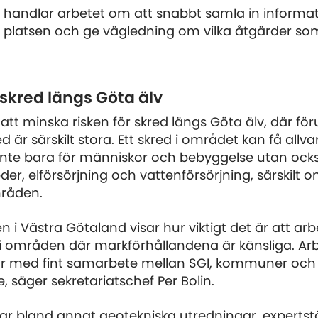
de handlar arbetet om att snabbt samla in informa
iga platsen och ge vägledning om vilka åtgärder s
skred längs Göta älv
 att minska risken för skred längs Göta älv, där fö
d är särskilt stora. Ett skred i området kan få allva
inte bara för människor och bebyggelse utan ocks
der, elförsörjning och vattenförsörjning, särskilt o
råden.
n i Västra Götaland visar hur viktigt det är att ar
 områden där markförhållandena är känsliga. Arb
år med fint samarbete mellan SGI, kommuner och
, säger sekretariatschef Per Bolin.
ar bland annat geotekniska utredningar, expertstöd