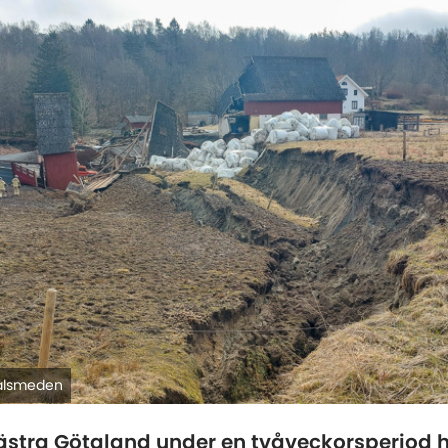
tålsmeden
Västra Götaland under en tvåveckorsperiod 