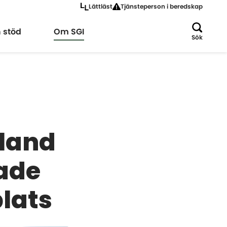
Lättläst
Tjänsteperson i beredskap
a
Expandera
h stöd
Om SGI
Sök
aland
tade
lats