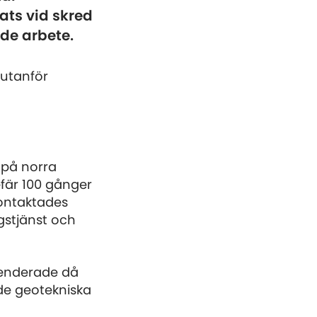
ats vid skred
de arbete.
 utanför
 på norra
fär 100 gånger
kontaktades
gstjänst och
menderade då
 de geotekniska