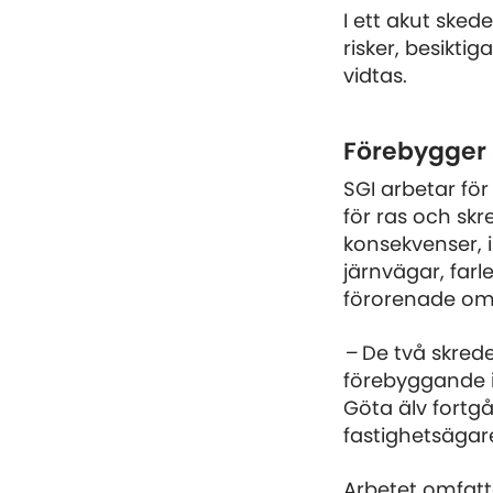
I ett akut ske
risker, besikt
vidtas.
Förebygger 
SGI arbetar för
för ras och skre
konsekvenser, 
järnvägar, farle
förorenade om
–
De två skrede
förebyggande i
Göta älv fortg
fastighetsägare
Arbetet omfatt