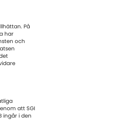
llhättan. På
ra har
änsten och
satsen
det
vidare
tliga
genom att SGI
B ingår i den