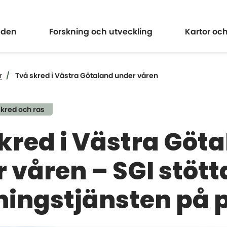
Expandera
Expander
åden
Forskning och utveckling
Kartor oc
r
Två skred i Västra Götaland under våren
kred och ras
kred i Västra Göt
 våren – SGI stöt
ingstjänsten på p