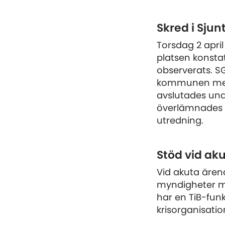
Skred i Sjun
Torsdag 2 april
platsen konsta
observerats. S
kommunen med 
avslutades und
överlämnades d
utredning.
Stöd vid ak
Vid akuta ären
myndigheter me
har en TiB-funk
krisorganisatio