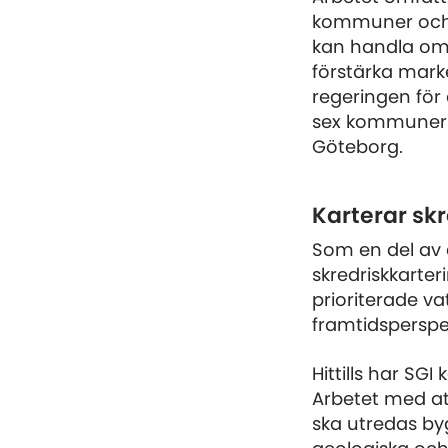
kommuner och f
kan handla om a
förstärka marke
regeringen för
sex kommuner lä
Göteborg.
Karterar sk
Som en del av
skredriskkarter
prioriterade v
framtidsperspekt
Hittills har SG
Arbetet med at
ska utredas b