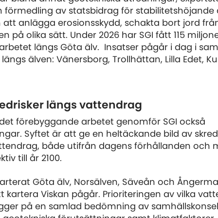
örmedling av statsbidrag för stabilitetshöjande 
tt anlägga erosionsskydd, schakta bort jord från 
n på olika sätt. Under 2026 har SGI fått 115 miljon
 arbetet längs Göta älv. Insatser pågår i dag i s
ngs älven: Vänersborg, Trollhättan, Lilla Edet, Ku
redrisker längs vattendrag
 det förebyggande arbetet genomför SGI också
ingar. Syftet är att ge en heltäckande bild av skre
attendrag, både utifrån dagens förhållanden och 
iv till år 2100.
I karterat Göta älv, Norsälven, Säveån och Ångerm
t kartera Viskan pågår. Prioriteringen av vilka va
ygger på en samlad bedömning av samhällskonse