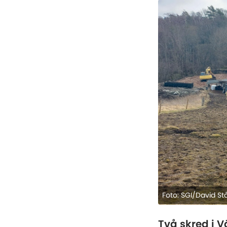
Foto: SGI/David S
Två skred i 