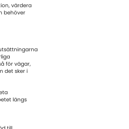
tion, värdera
om behöver
rutsättningarna
rliga
å för vägar,
m det sker i
beta
etet längs
 till