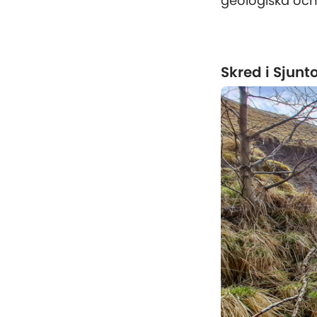
geologiska och
Skred i Sjunto