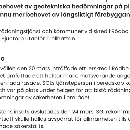
 behovet av geotekniska bedömningar på pl
nnu mer behovet av långsiktigt förebyggan
t räddningstjänst och kommuner vid skred i Rödbo
 Sjuntorp utanför Trollhättan.
bo
vällen den 20 mars inträffade ett lerskred i Rödbo
det omfattade ett hektar mark, motsvarande unge
 en lada rasade. SGI:s tjänsteperson i beredskap 
h var på plats under helgen för att bistå räddnin
ömningar av säkerheten i området.
stens insats avslutades den 24 mars. SGI rekom
tsatt skulle hållas avspärrat för allmänheten tills
ade säkerställts.