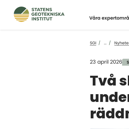
Expandera
Våra expertomr
SGI
...
Nyhete
23 april 2026
S
Två s
under
räddn