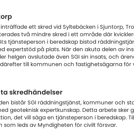
torp
 inträffade ett skred vid Syltebäcken i Sjuntorp, Tro
terades två mindre skred i ett område där kvickle
GI:s tjänsteperson i beredskap bistod räddningstj
expertstöd på plats. När den akuta delen av in
er helgen avslutade även SGI sin insats, och ären
ärefter till kommunen och fastighetsägarna för 
uta skredhändelser
den bistår SGI räddningstjänst, kommuner och sta
d geoteknisk expertkunskap. Detta arbete sker 
tion, det vill säga en tjänsteperson i beredskap. Ti
n som leds av Myndigheten för civilt försvar.