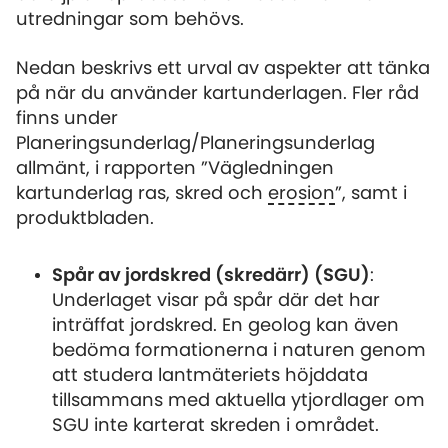
utredningar som behövs.
Nedan beskrivs ett urval av aspekter att tänka
på när du använder kartunderlagen. Fler råd
finns under
Planeringsunderlag/Planeringsunderlag
allmänt, i rapporten ”Vägledningen
kartunderlag ras, skred och
erosion
”, samt i
produktbladen.
Spår av jordskred (skredärr) (SGU)
:
Underlaget visar på spår där det har
inträffat jordskred. En geolog kan även
bedöma formationerna i naturen genom
att studera lantmäteriets höjddata
tillsammans med aktuella ytjordlager om
SGU inte karterat skreden i området.