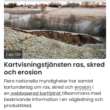
Foto: SGI
Kartvisningstjänsten ras, skred
och erosion
Flera nationella myndigheter har samlat
kartunderlag om ras, skred och
erosion
i
en
webbaserad karttjänst
tillsammans med
beskrivande information i en vägledning och
produktblad.