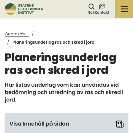
Öp
Sök
Kontakt
Geoteknisk säkerhet i kommunal planering
...
Planeringsunderlag ras och skred i jord
Planeringsunderlag
ras och skred i jord
Här listas underlag som kan användas vid
bedömning och utredning av ras och skred i
jord.
Visa Innehåll på sidan