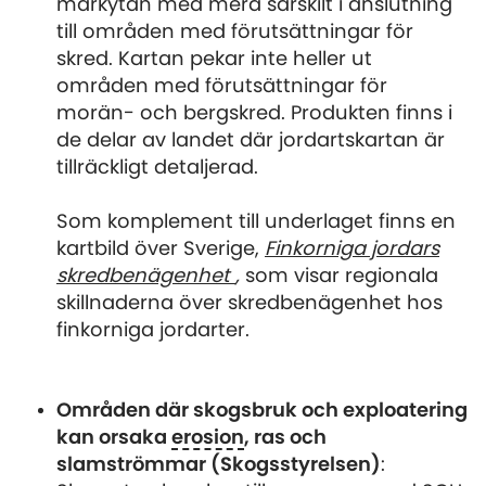
markytan med mera särskilt i anslutning
till områden med förutsättningar för
skred. Kartan pekar inte heller ut
områden med förutsättningar för
morän- och bergskred. Produkten finns i
de delar av landet där jordartskartan är
tillräckligt detaljerad.
Som komplement till underlaget finns en
kartbild över Sverige,
Finkorniga jordars
skredbenägenhet
,
som visar regionala
skillnaderna över skredbenägenhet hos
finkorniga jordarter.
Områden där skogsbruk och exploatering
kan orsaka
erosion
, ras och
slamströmmar (Skogsstyrelsen)
: