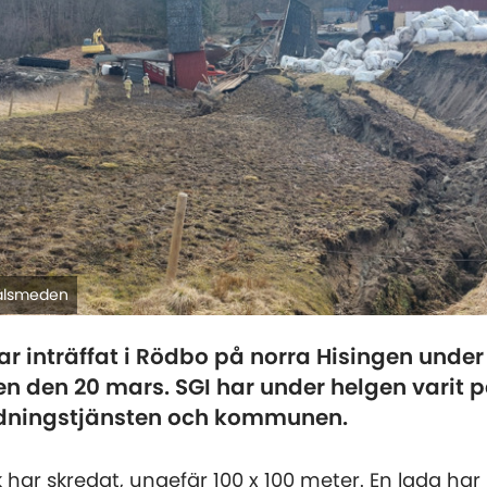
tålsmeden
har inträffat i Rödbo på norra Hisingen under
n den 20 mars. SGI har under helgen varit p
ddningstjänsten och kommunen.
 har skredat, ungefär 100 x 100 meter. En lada har 