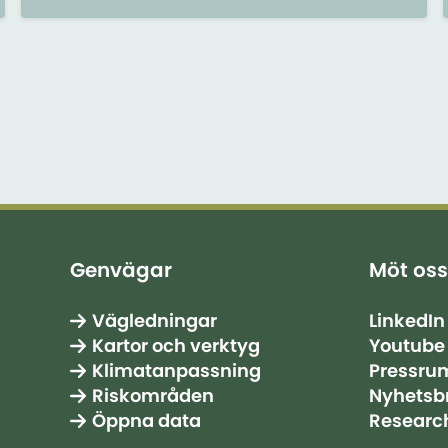
eller vågor.
Genvägar
Möt oss
Vägledningar
LinkedIn
Kartor och verktyg
Youtube
Klimatanpassning
Pressru
Riskområden
Nyhetsb
Öppna data
Researc