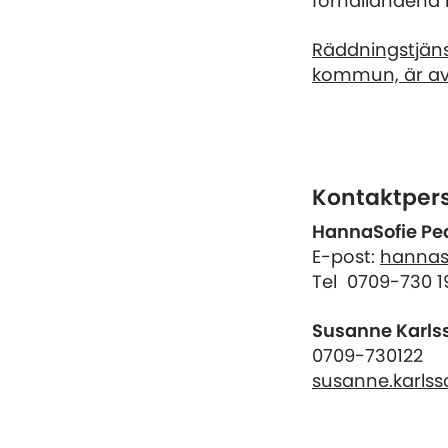
förhållandena h
Räddningstjän
kommun, är a
Kontaktpers
HannaSofie Pe
E-post:
hannas
Tel 0709-730 1
Susanne Karls
0709-730122
susanne.karlss