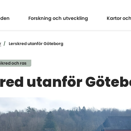
Expandera
Expander
åden
Forskning och utveckling
Kartor oc
r
Lerskred utanför Göteborg
Skred och ras
red utanför Göteb