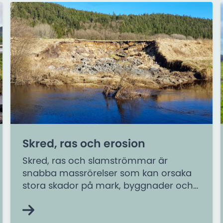
Skred, ras och erosion
Skred, ras och slamströmmar är
snabba massrörelser som kan orsaka
stora skador på mark, byggnader och
infrastruktur. De sker ofta plötsligt och
utan förvarning. Erosion sker när jord
eller berg nöts ner av exempelvis vind