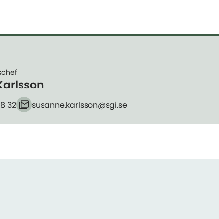
schef
Karlsson
18 32
susanne.karlsson​@sgi.se
E-post