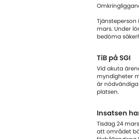
Omkringliggan
Tjänsteperson 
mars. Under lö
bedöma säkerhe
TiB på SGI
Vid akuta ären
myndigheter m
är nödvändiga 
platsen.
Insatsen ha
Tisdag 24 mars
att området bör