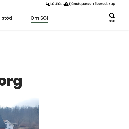
Lättläst
Tjänsteperson i beredskap
a
Expandera
h stöd
Om SGI
Sök
org