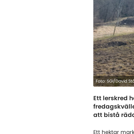
Foto: SGI/David S
Ett lerskred 
fredagskvälle
att bistå rä
Ett hektar mark