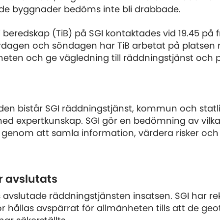
de byggnader bedöms inte bli drabbade.
i beredskap (TiB) på SGI kontaktades vid 19.45 på 
rdagen och söndagen har TiB arbetat på platsen
ten och ge vägledning till räddningstjänst och po
den bistår SGI räddningstjänst, kommun och statl
ed expertkunskap. SGI gör en bedömning av vilk
genom att samla information, värdera risker och 
r avslutats
 avslutade räddningstjänsten insatsen. SGI har
 hållas avspärrat för allmänheten tills att de geo