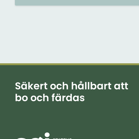
byggnationer och schaktarbeten. Ofta
är det en kombination av faktorer som
leder till att jämvikten rubbas vilket kan
utlösa ett skred.
Säkert och hållbart att
bo och färdas