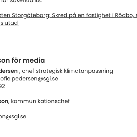
ar säkerställts.
sten Storgöteborg:
Skred på en fastighet i Rödbo,
vslutad
on för media
dersen
, chef strategisk klimatanpassning
ofie.pedersen@sgi.se
92
son
, kommunikationschef
on@sgi.se