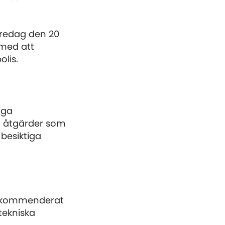
fredag den 20
 med att
lis.
iga
a åtgärder som
besiktiga
 rekommenderat
tekniska