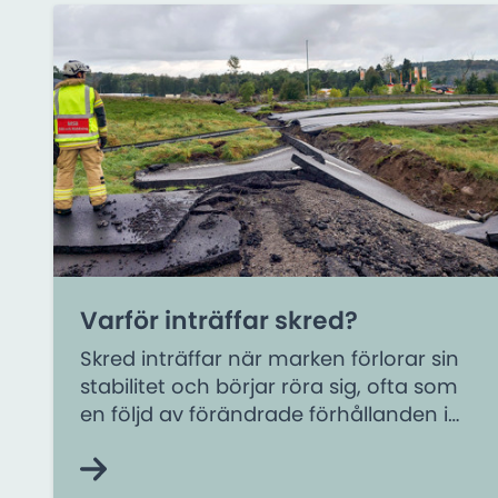
Varför inträffar skred?
Skred inträffar när marken förlorar sin
stabilitet och börjar röra sig, ofta som
en följd av förändrade förhållanden i
slänter. Orsakerna kan vara naturliga,
som erosion och väderförändringar,
eller mänskliga, exempelvis