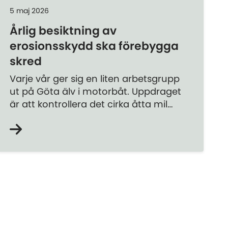
5 maj 2026
Årlig besiktning av
erosionsskydd ska förebygga
skred
Varje vår ger sig en liten arbetsgrupp
ut på Göta älv i motorbåt. Uppdraget
är att kontrollera det cirka åtta mil
långa erosionsskydd som i över 50 år
har skyddat Göta älvs stränder.