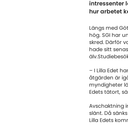
intressenter 
hur arbetet ka
Längs med Göta
hög. SGI har un
skred. Därför 
hade sitt sen
älv.Studiebesök 
– I Lilla Edet 
åtgärden är ig
myndigheter län
Edets tätort, sä
Avschaktning in
slänt. Då sänks
Lilla Edets kom