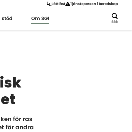
Lättläst
Tjänsteperson i beredskap
a
Expandera
h stöd
Om SGI
Sök
isk
det
sken för ras
t för andra