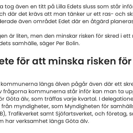
 tog även en titt på Lilla Edets sluss som står infö
 där det krävs att man tänker ur ett ras- och sk
erade även området Edet där en åtgärd planeras.
n är liten, men den minskar risken för skred i ett
Edets samhälle, säger Per Bolin.
e för att minska risken för
m kommunerna längs älven pågår även där ett sk
av frågorna kommunerna står inför kan man ta up
r Göta älv, som träffas varje kvartal. I delegatione
r från myndigheter, som Myndigheten för samhäll
, Trafikverket samt Sjöfartsverket, och företag, 
om har verksamhet längs Göta älv.