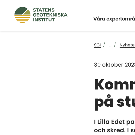
Expandera
Våra expertomr
SGI
...
Nyhete
30 oktober 202
Komm
på st
I Lilla Edet 
och skred. I