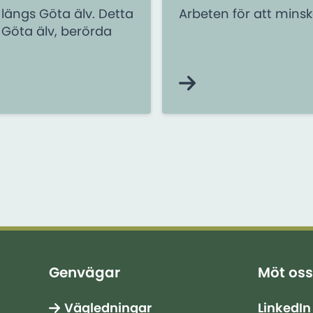
 längs Göta älv. Detta
Arbeten för att minsk
Göta älv, berörda
Genvägar
Möt oss
Vägledningar
LinkedIn