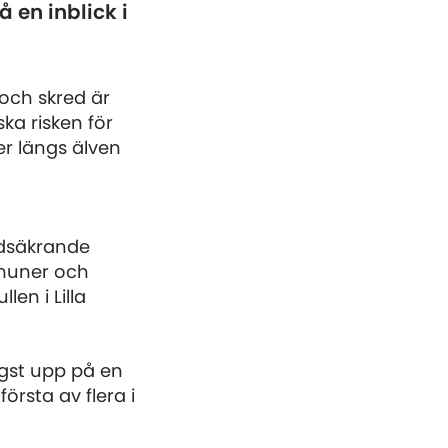
å en inblick i
och skred är
ka risken för
er längs älven
redsäkrande
mmuner och
en i Lilla
ögst upp på en
örsta av flera i