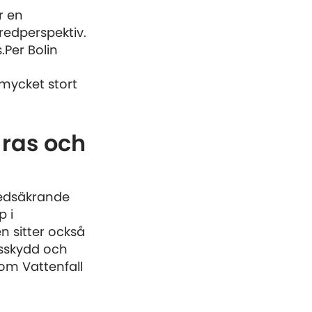
r en
redperspektiv.
Per Bolin
 mycket stort
 ras och
redsäkrande
p i
n sitter också
sskydd och
som Vattenfall