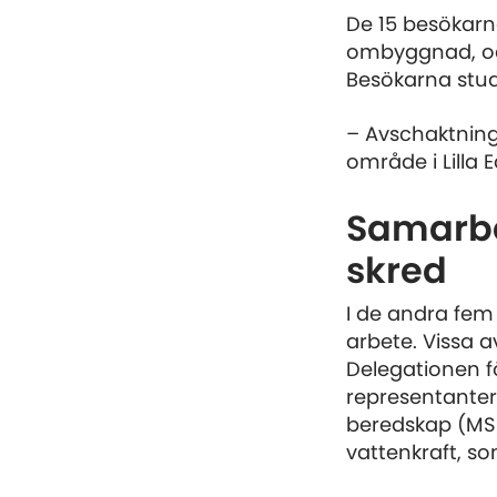
De 15 besökarna
ombyggnad, och
Besökarna stud
– Avschaktninge
område i Lilla 
Samarbet
skred
I de andra fe
arbete. Vissa 
Delegationen fö
representante
beredskap (MSB)
vattenkraft, s