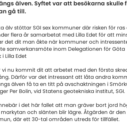
längs älven. Syftet var att besökarna skulle f
n gå till.
 älv stöttar SGI sex kommuner där risken för ras 
der flera år samarbetat med Lilla Edet för att mins
var det dit man åkte när kommuner och intressent
aste samverkansmöte inom Delegationen för Göta
i Lilla Edet
har vi nu kommit dit att arbetet med den första sk
ång. Därför var det intressant att låta andra ko
gs älven få ta en titt på avschaktningen i Smörkull
ger Per Bolin, vid Statens geotekniska institut, SGI.
nebär i det här fallet att man gräver bort jord h
 markytan och slänten blir lägre. Åtgärden är den f
mun, där ett 30-tal områden utreds för tillfället.