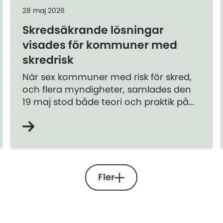
28 maj 2026
Skredsäkrande lösningar
visades för kommuner med
skredrisk
När sex kommuner med risk för skred,
och flera myndigheter, samlades den
19 maj stod både teori och praktik på
agendan. Bland annat fick de se de
skredsäkrande åtgärder som just nu
utförs i Göteborg.
Fler