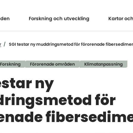
Expandera
Expander
åden
Forskning och utveckling
Kartor oc
r
SGI testar ny muddringsmetod för förorenade fibersedime
Forskning
Förorenade områden
Klimatanpassning
estar ny
ringsmetod för
enade fibersedim