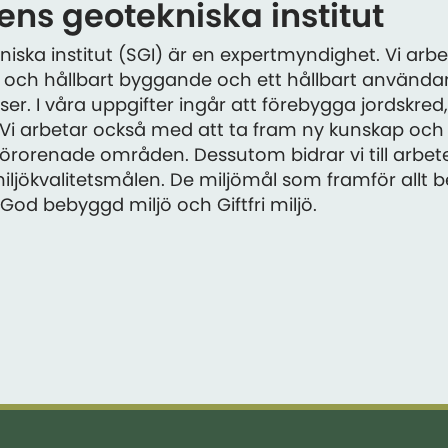
ns geotekniska institut
iska institut (SGI) är en expertmyndighet. Vi arbet
ivt och hållbart byggande och ett hållbart använd
er. I våra uppgifter ingår att förebygga jordskred
 Vi arbetar också med att ta fram ny kunskap oc
 förorenade områden. Dessutom bidrar vi till arbe
iljökvalitetsmålen. De miljömål som framför allt b
od bebyggd miljö och Giftfri miljö.