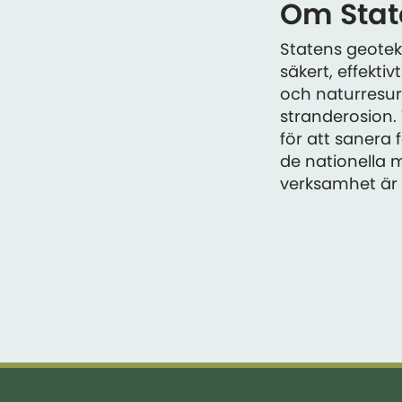
Om State
Statens geotekn
säkert, effekt
och naturresurs
stranderosion.
för att sanera
de nationella m
verksamhet är G