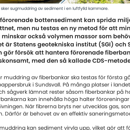
er sugmuddring av sediment i en luftfylld kammare.
förorenade bottensediment kan sprida milj
attnet, men nu testas en ny metod för att m
et minskar också volymen massor som behö
t är Statens geotekniska institut (SGI) och
ör försök att hantera förorenade fiberba
h skonsamt, med den så kallade CDS-metode
r muddring av fiberbankar ska testas för första g
pappersbruk i Sundsvall. På många platser i lande
h sågverk lämnat rester såsom fiberbankar på h
erbankarna kan innehålla höga halter föroreninga
givningen. När fibrerna bryts ner utvecklas gas, som
n. Därför är behovet av en effektiv saneringsmetod
l muddring kan sediment virvla upp, vilket gör att 