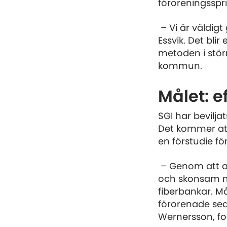
föroreningssp
– Vi är väldigt
Essvik. Det blir
metoden i stör
kommun.
Målet: e
SGI har bevilja
Det kommer att
en förstudie f
– Genom att a
och skonsam me
fiberbankar. M
förorenade sed
Wernersson, for