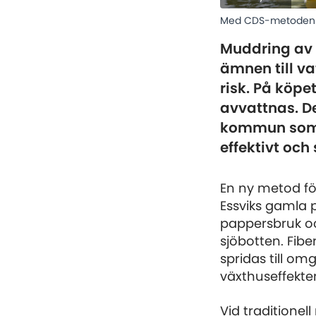
Med CDS-metoden sk
Muddring av 
ämnen till v
risk. På köp
avvattnas. De
kommun som g
effektivt oc
En ny metod fö
Essviks gamla 
pappersbruk oc
sjöbotten. Fib
spridas till om
växthuseffekte
Vid traditionel