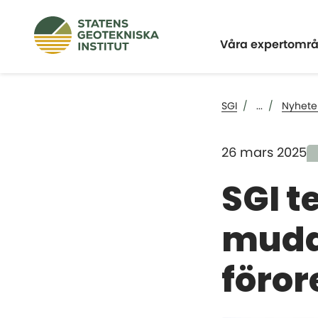
Expandera
Våra expertomr
SGI
...
Nyhete
26 mars 2025
SGI t
mudd
föror