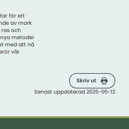
ar för ett
ande av mark
, ras och
h nya metoder
tet med att nå
erör vår
Skriv ut
Senast uppdaterad 2025-05-12