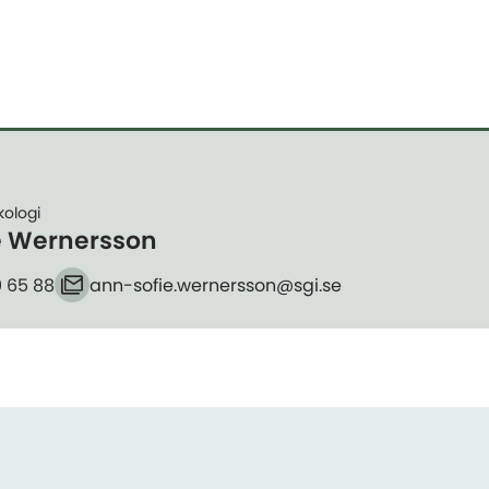
kologi
e Wernersson
9 65 88
ann-sofie.wernersson​@sgi.se
E-post