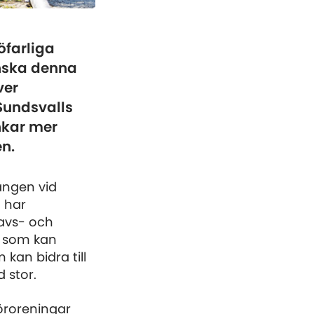
öfarliga
inska denna
ver
 Sundsvalls
nkar mer
n.
ången vid
t har
avs- och
r som kan
 kan bidra till
 stor.
föroreningar