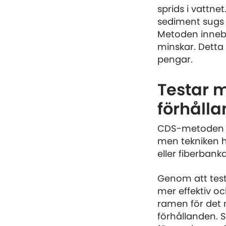
sprids i vattn
sediment sugs u
Metoden inneb
minskar. Detta 
pengar.
Testar 
förhåll
CDS-metoden ha
men tekniken ha
eller fiberbanka
Genom att tes
mer effektiv o
ramen för det 
förhållanden.