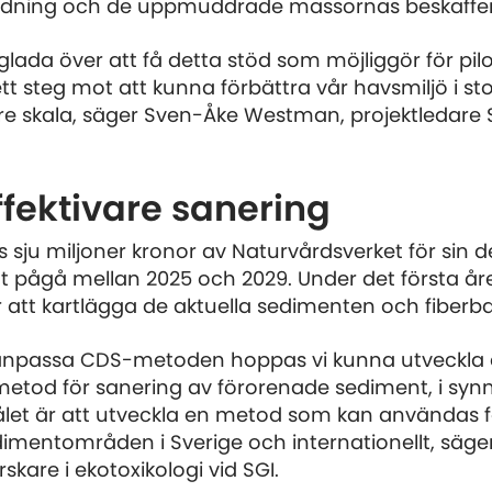
ridning och de uppmuddrade massornas beskaff
 glada över att få detta stöd som möjliggör för pilo
 ett steg mot att kunna förbättra vår havsmiljö i st
re skala, säger Sven-Åke Westman, projektledare 
ffektivare sanering
ts sju miljoner kronor av Naturvårdsverket för sin de
 pågå mellan 2025 och 2029. Under det första å
ör att kartlägga de aktuella sedimenten och fiberb
npassa CDS-metoden hoppas vi kunna utveckla e
tod för sanering av förorenade sediment, i syn
ålet är att utveckla en metod som kan användas f
imentområden i Sverige och internationellt, säge
skare i ekotoxikologi vid SGI.