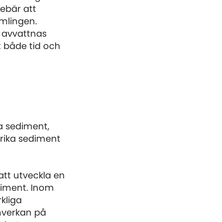
ebär att
umlingen.
 avvattnas
t både tid och
a sediment,
rrika sediment
tt utveckla en
diment. Inom
kliga
nverkan på