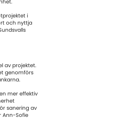
enhet.
tprojektet i
ort och nyttja
Sundsvalls
l av projektet.
ret genomförs
ankarna.
n mer effektiv
nerhet
ör sanering av
r Ann-Sofie