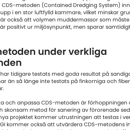
et. CDS-metoden (Contained Dredging System) inn
pp i en stor luftfylld kammare, vilket minskar gr
är också att volymen muddermassor som måste
är positivt ur miljösynpunkt, men sparar samtidig
metoden under verkliga
anden
r tidigare testats med goda resultat på sandig
r än så länge inte testats på finkorniga och fibe
r.
ta och anpassa CDS-metoden är förhoppningen a
ch skonsam metod för sanering av förorenade se
nya projektet kommer utrustningen att testas i ver
 SGI kommer också att utvärdera CDS-metodens i