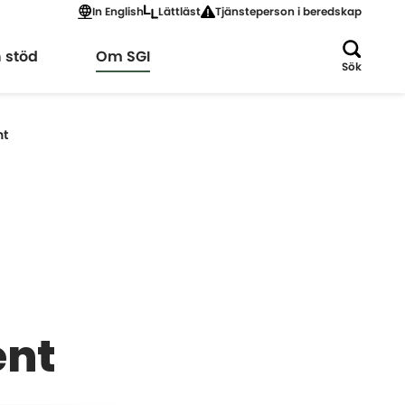
In English
Lättläst
Tjänsteperson i beredskap
a
Expandera
h stöd
Om SGI
Sök
nt
ent