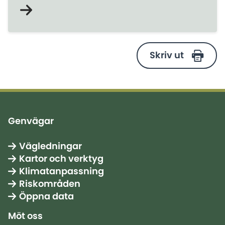
med skredproblematik. Syftet var att
besökarna skulle få en inblick i hur
skredsäkrande åtgärder kan planeras.
Skriv ut
Genvägar
Vägledningar
Kartor och verktyg
Klimatanpassning
Riskområden
Öppna data
Möt oss