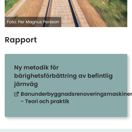
Foto: Per Magnus Persson
Rapport
Ny metodik för
bärighetsförbättring av befintlig
järnväg
Banunderbyggnadsrenoveringsmaskine
- Teori och praktik