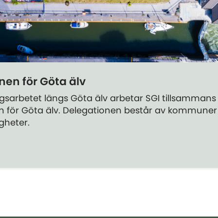
nen för Göta älv
ngsarbetet längs Göta älv arbetar SGI tillsamman
n för Göta älv. Delegationen består av kommuner
heter.