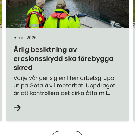
5 maj 2026
Årlig besiktning av
erosionsskydd ska förebygga
skred
Varje vår ger sig en liten arbetsgrupp
ut på Göta älv i motorbåt. Uppdraget
är att kontrollera det cirka åtta mil
långa erosionsskydd som i över 50 år
har skyddat Göta älvs stränder.