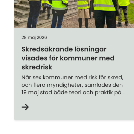
28 maj 2026
Skredsäkrande lösningar
visades för kommuner med
skredrisk
När sex kommuner med risk för skred,
och flera myndigheter, samlades den
19 maj stod både teori och praktik på
agendan. Bland annat fick de se de
skredsäkrande åtgärder som just nu
utförs i Göteborg.