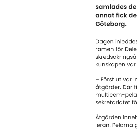
samlades den
annat fick de
Göteborg.
Dagen inleddes
ramen för Dele
skredsäkringså
kunskapen var 
– Först ut var 
åtgärder. Där 
multicem-pelare
sekretariatet fö
Åtgärden inneb
leran. Pelarna g