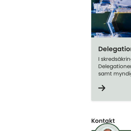
Delegatio
I skredsäkri
Delegatione
samt myndig
Kontakt