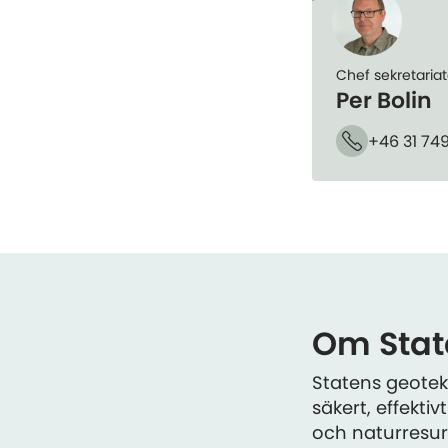
Chef sekretariat
Per Bolin
+46 31 74
Telefon
Om State
Statens geotekn
säkert, effekt
och naturresurs