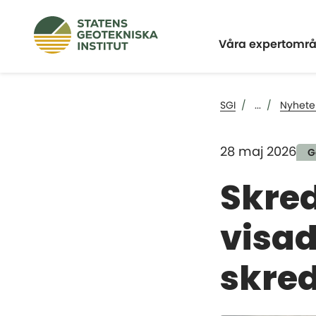
Expandera
Våra expertomr
SGI
...
Nyhete
28 maj 2026
G
Skre
visa
skred