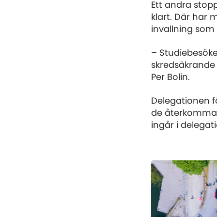
Ett andra stop
klart. Där har
invallning som
– Studiebesöke
skredsäkrande a
Per Bolin.
Delegationen fö
de återkomman
ingår i delegat