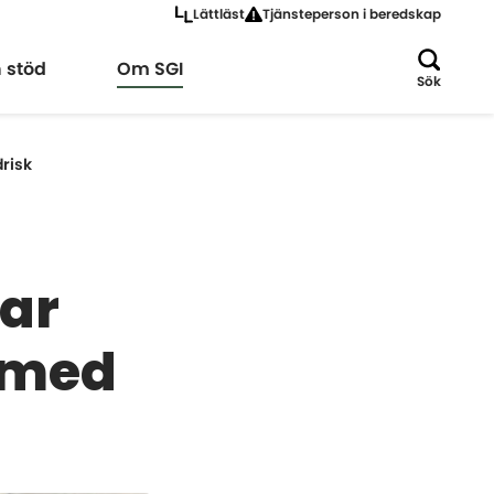
Lättläst
Tjänsteperson i beredskap
a
Expandera
h stöd
Om SGI
Sök
risk
ar
 med