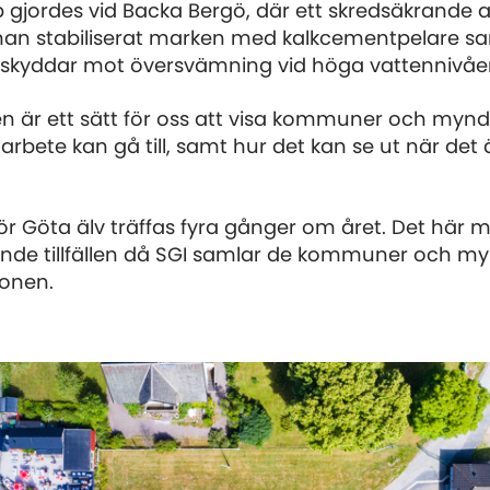
p gjordes vid Backa Bergö, där ett skredsäkrande 
 man stabiliserat marken med kalkcementpelare s
 skyddar mot översvämning vid höga vattennivåer 
n är ett sätt för oss att visa kommuner och mynd
rbete kan gå till, samt hur det kan se ut när det ä
r Göta älv träffas fyra gånger om året. Det här m
de tillfällen då SGI samlar de kommuner och m
ionen.