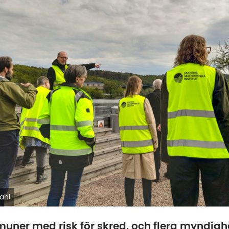
ahl
uner med risk för skred, och flera myndighe