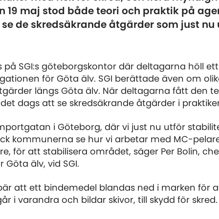
 19 maj stod både teori och praktik på ag
 se de skredsäkrande åtgärder som just nu u
 på SGI:s göteborgskontor där deltagarna höll e
gationen för Göta älv. SGI berättade även om ol
tgärder längs Göta älv. När deltagarna fått den te
det dags att se skredsäkrande åtgärder i praktike
Importgatan i Göteborg, där vi just nu utför stabil
fick kommunerna se hur vi arbetar med MC-pelare,
, för att stabilisera området, säger Per Bolin, che
r Göta älv, vid SGI.
är att ett bindemedel blandas ned i marken för at
år i varandra och bildar skivor, till skydd för skred.