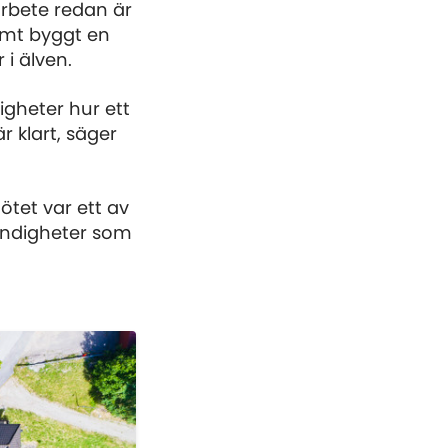
arbete redan är
amt byggt en
i älven.
igheter hur ett
r klart, säger
ötet var ett av
yndigheter som