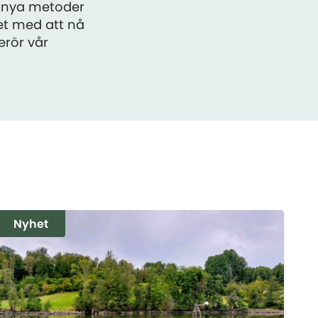
h nya metoder
tet med att nå
erör vår
Nyhet