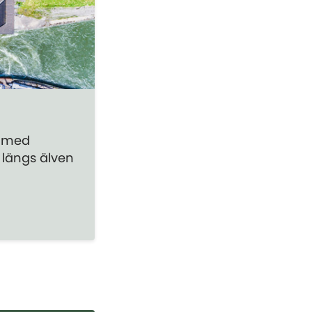
s med
 längs älven