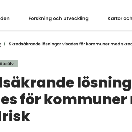
Expandera
Expander
åden
Forskning och utveckling
Kartor oc
r
Skredsäkrande lösningar visades för kommuner med skred
öta älv
dsäkrande lösning
des för kommuner
risk