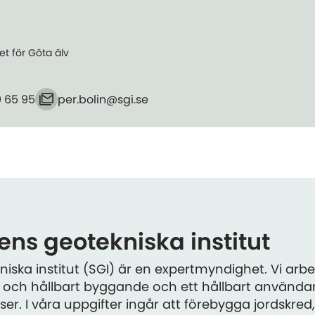
et för Göta älv
9 65 95
per.bolin​@sgi.se
E-post
ns geotekniska institut
iska institut (SGI) är en expertmyndighet. Vi arbet
ivt och hållbart byggande och ett hållbart använd
er. I våra uppgifter ingår att förebygga jordskred