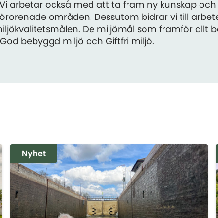
 Vi arbetar också med att ta fram ny kunskap oc
 förorenade områden. Dessutom bidrar vi till arbe
iljökvalitetsmålen. De miljömål som framför allt b
od bebyggd miljö och Giftfri miljö.
Nyhet