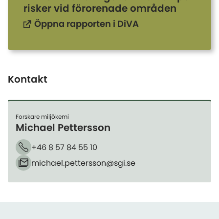
risker vid förorenade områden
Öppna rapporten i DiVA
Kontakt
Forskare miljökemi
Michael Pettersson
+46 8 57 84 55 10
Telefon
michael.pettersson​@sgi.se
E-post